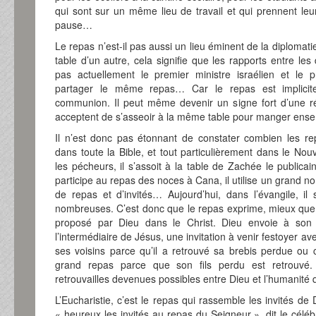
qui sont sur un même lieu de travail et qui prennent l
pause…
Le repas n’est-il pas aussi un lieu éminent de la diploma
table d’un autre, cela signifie que les rapports entre l
pas actuellement le premier ministre israélien et le pr
partager le même repas… Car le repas est implicit
communion. Il peut même devenir un signe fort d’une r
acceptent de s’asseoir à la même table pour manger ens
Il n’est donc pas étonnant de constater combien les r
dans toute la Bible, et tout particulièrement dans le 
les pécheurs, il s’assoit à la table de Zachée le publicain
participe au repas des noces à Cana, il utilise un grand n
de repas et d’invités… Aujourd’hui, dans l’évangile, i
nombreuses. C’est donc que le repas exprime, mieux que t
proposé par Dieu dans le Christ. Dieu envoie à son 
l’intermédiaire de Jésus, une invitation à venir festoyer av
ses voisins parce qu’il a retrouvé sa brebis perdue ou
grand repas parce que son fils perdu est retrouvé. 
retrouvailles devenues possibles entre Dieu et l’humanité q
L’Eucharistie, c’est le repas qui rassemble les invités de 
« heureux les invités au repas du Seigneur », dit le cél