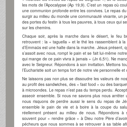
les mots de l’Apocalypse (Ap 19,9). C’est un repas où coule
une communion profonde entre les convives. Le repas du Chri
surgir au milieu du monde une communauté vivante, un pe
des portes du festin à tous les pauvres, à tous ceux qui s
sur les chemins.
Chaque soir, après la marche dans le désert, le feu b
retrouvent : la « taguella » et le thé les rassemblent à 
d’Emmaüs est une halte dans la marche. Jésus présent, 
s’assoit avec nous, rompt le pain et se fait lui-même notre 
qui mange de ce pain vivra à jamais » (Jn 6,51). Ne man
avec le Seigneur. Répondons à son invitation. Mettons 
l’Eucharistie soit un temps fort de notre vie personnelle e
Ne laissons pas non plus se dissoudre les valeurs de no
au profit des sandwiches, des « fast food » ou des barquet
à microondes. Le repas n’est pas du temps perdu. Accep
asseoir ensemble. Si nous ne savons plus nous arrête
nous risquons de perdre aussi le sens du repas de Jés
ensemble le pain de vie et à boire à la coupe du salut
réellement présent au milieu de nous. Répondons à s
souvent pour « rendre grâce » à Dieu notre Père d’avoir
pécheurs que nous sommes à se retrouver à sa table afi