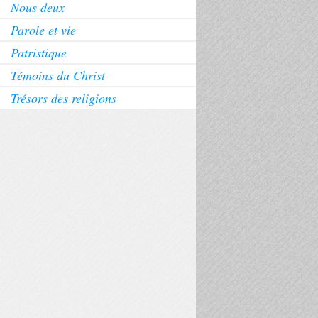
Nous deux
Parole et vie
Patristique
Témoins du Christ
Trésors des religions