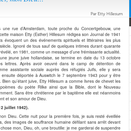
Par Etty Hillesum
s une rue d’Amsterdam, toute proche du Concertgebouw, une
 cette maison Etty (Esther) Hillesum rédigea son Journal de 1941
 évoquent un des événements spirituels et littéraires les plus
iècle. Ignoré de tous sauf de quelques intimes durant quarante
 révélé, en 1981, comme un message d’une frémissante actualité.
 une jeune juive hollandaise, se termine en date du 13 octobre
 lettres. Après avoir oeuvré dans le camp de détention de
me assistante sociale auprès des réfugiés Juifs, elle y sera
re ensuite déportée à Auswitch le 7 septembre 1943 pour y être
. Bien qu’étant juive, Etty Hillesum a comme livres de chevet les
s poèmes du poète Rilke ainsi que la Bible, dont le Nouveau
emment. Sans être chrétienne par le baptême elle est néanmoins
nt et son amour de Dieu.
 juillet 1942).
on Dieu. Cette nuit pour la première fois, je suis resté éveillée
nts, des images de souffrance humaine défilant sans arrêt devant
 chose mon, Dieu, oh, une broutille: je me garderai de suspendre