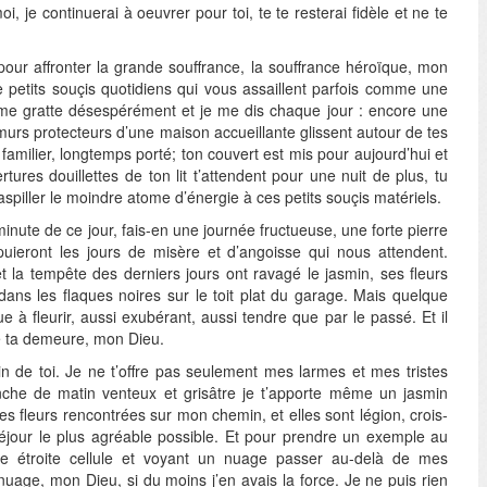
i, je continuerai à oeuvrer pour toi, te te resterai fidèle et ne te
.
ur affronter la grande souffrance, la souffrance héroïque, mon
lle petits souçis quotidiens qui vous assaillent parfois comme une
 me gratte désespérément et je me dis chaque jour : encore une
urs protecteurs d’une maison accueillante glissent autour de tes
milier, longtemps porté; ton couvert est mis pour aujourd’hui et
tures douillettes de ton lit t’attendent pour une nuit de plus, tu
piller le moindre atome d’énergie à ces petits souçis matériels.
inute de ce jour, fais-en une journée fructueuse, une forte pierre
puieront les jours de misère et d’angoisse qui nous attendent.
et la tempête des derniers jours ont ravagé le jasmin, ses fleurs
 dans les flaques noires sur le toit plat du garage. Mais quelque
e à fleurir, aussi exubérant, aussi tendre que par le passé. Et il
e ta demeure, mon Dieu.
 de toi. Je ne t’offre pas seulement mes larmes et mes tristes
che de matin venteux et grisâtre je t’apporte même un jasmin
s les fleurs rencontrées sur mon chemin, et elles sont légion, crois-
éjour le plus agréable possible. Et pour prendre un exemple au
 étroite cellule et voyant un nuage passer au-delà de mes
 nuage, mon Dieu, si du moins j’en avais la force. Je ne puis rien