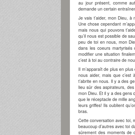
au jour présent, comme auta
demande un certain entraîneme
Je vais t’aider, mon Dieu, à 
Une chose cependant m’appara
mais nous qui pouvons t’aid
qu’il nous est possible de sa
peu de toi en nous, mon Dieu
dans les coeurs martyrisés
modifier une situation final
c’est à toi au contraire de n
Il m’apparaît de plus en plu
nous aider, mais que c’est 
t’abrite en nous. Il y a des 
lieu sûr des aspirateurs, des 
mon Dieu. Et il y a des gens q
que le réceptacle de mille ang
leurs griffes! Ils oublient qu
bras.
Cette conversation avec toi
beaucoup d’autres avec toi da
sûrement des moments de di