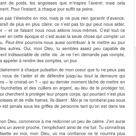
nt de poids, les angoisses que m’inspire l’avenir; mais cela
nt. Pour l’instant, à chaque jour suffit sa peine.
ne pas t’éteindre en moi, mais je ne puis rien garantir d’avance.
ît de plus en plus claire: ce n’est pas toi qui peut nous aider,
er – et ce faisant nous nous aidons nous-mêmes. C’est tout ce
uver en cette époque et c’est aussi la seule chose qui compte: un
. Peut-être pourrons-nous aussi contribuer à te mettre au jour
 des autres. Oui, mon Dieu, tu sembles assez peu capable de
ement indissociable de cette vie. Je ne t’en demande pas compte,
ous appeler à rendre des comptes, un jour.
s clairement à chaque pulsation de mon coeur que tu ne peux pas
à nous de t’aider et de défendre jusqu’au bout la demeure qui
gens – le croirait-on ? – qui au dernier moment tâche de mettre en
fourchettes et des cuillers en argent, au lieu de te protéger toi,
ui cherchent à protéger leur propre corps, qui pourtant n’est plus
oisses et de mille haines. Ils disent : Moi je ne tomberai pas sous
’on est jamais sous les griffes de personne tant qu’on est dans tes
, mon Dieu, commence à me redonner un peu de calme. J’en aurai
ns un avenir proche, t’empêchant ainsi de me fuir. Tu connaîtras
sette en moi, mon Dieu, où ma confiance ne te nourrira plus