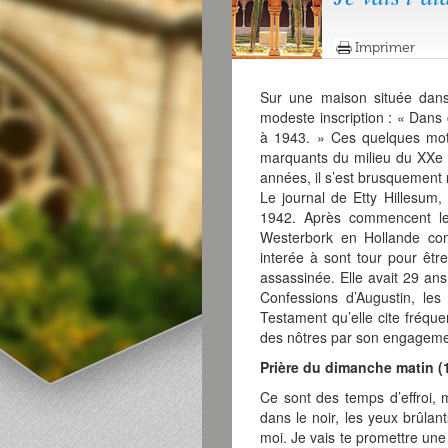
Imprimer
Sur une maison située dan
modeste inscription : « Dans
à 1943. » Ces quelques mots
marquants du milieu du XXe s
années, il s’est brusquement
Le journal de Etty Hillesum,
1942. Après commencent les
Westerbork en Hollande com
interée à sont tour pour êt
assassinée. Elle avait 29 ans
Confessions d’Augustin, le
Testament qu’elle cite fréqu
des nôtres par son engageme
Prière du dimanche matin (12
Ce sont des temps d’effroi, m
dans le noir, les yeux brûla
moi. Je vais te promettre une