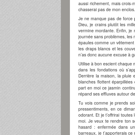
aussi richement, mais crois-mo
chasserai pas de mon enclos
Je ne manque pas de force po
Dieu, je crains plutôt les mi
vermine mordante. Enfin, je
journée sans problèmes, les m
épaules comme un vêtement fa
les draps blancs et les couver
n’as donc aucune excuse à gas
Utilise à bon escient chaque m
dans les fondations où s’ap
Derrière la maison, la pluie 
blanches flottent éparpillées
part en moi ce jasmin continu
répand ses effluves autour d
Tu vois comme je prends soin
pressentiments, en ce diman
odorant. Et je t’offrirai toute
moi. Je veux te rendre ton s
hasard : enfermée dans une
barreaux, je t’apporterais ce