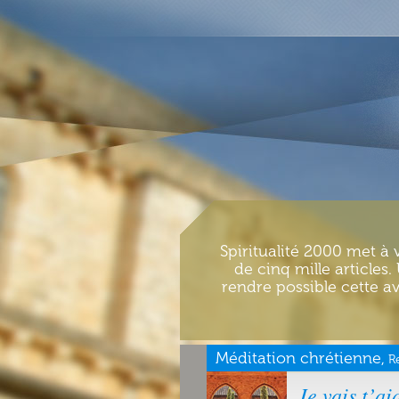
Spiritualité 2000 met à 
de cinq mille articles
rendre possible cette av
Méditation chrétienne,
R
Je vais t’a