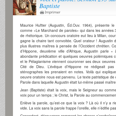
Baptiste
Imprimer
Maurice Huftier (Augustin, Éd.Ouv. 1964), présente le 
comme «Le Marchand de paroles» qui dans les années 37
de rhétorique. Un concours oratoire eut lieu à Milan, cour
gagne la chaire tant convoitée. Quel orateur ! Augustin d
plus illustres maîtres à pensée de l’Occident chrétien. C
d’Hippone, deuxième ville d’Afrique, Augustin parle 
abondante prédication et quelques oeuvres polémiques c
et le Pélagianisme viennent couronner ses deux oeuvres
Cité de Dieu. L’évêque d’Hippone ne rédigeait pas
sténographes les prenaient en notes. Voilà qui expliq
oeuvre oratoire nous est parvenu. Le texte patristique de
Parole dans laquelle Augustin était lui-même passé maître
Jean (Baptiste) était la voix, mais le Seigneur au comm
voix pour un temps ; le Christ, la Parole au commencement,
Enlève la parole, qu’est-ce que la voix ? Là où il n’y a 
vide. La voix sans la parole frappe l’oreille, elle n’édifie pa
Cependant, découvrons comment les choses s’enchaînent 