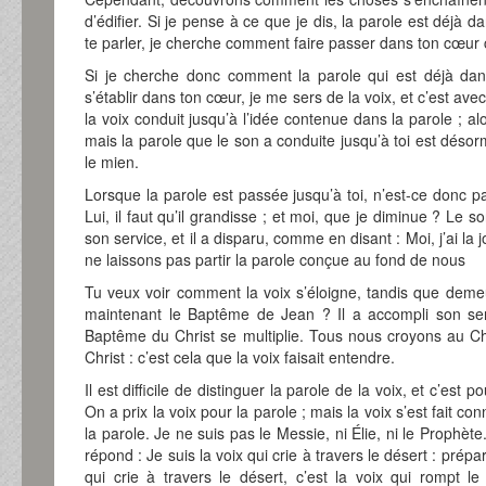
d’édifier. Si je pense à ce que je dis, la parole est déjà
te parler, je cherche comment faire passer dans ton cœur 
Si je cherche donc comment la parole qui est déjà dan
s’établir dans ton cœur, je me sers de la voix, et c’est avec
la voix conduit jusqu’à l’idée contenue dans la parole ; alor
mais la parole que le son a conduite jusqu’à toi est déso
le mien.
Lorsque la parole est passée jusqu’à toi, n’est-ce donc p
Lui, il faut qu’il grandisse ; et moi, que je diminue ? Le s
son service, et il a disparu, comme en disant : Moi, j’ai la 
ne laissons pas partir la parole conçue au fond de nous
Tu veux voir comment la voix s’éloigne, tandis que demeu
maintenant le Baptême de Jean ? Il a accompli son serv
Baptême du Christ se multiplie. Tous nous croyons au Chr
Christ : c’est cela que la voix faisait entendre.
Il est difficile de distinguer la parole de la voix, et c’est 
On a prix la voix pour la parole ; mais la voix s’est fait co
la parole. Je ne suis pas le Messie, ni Élie, ni le Prophète.
répond : Je suis la voix qui crie à travers le désert : prépa
qui crie à travers le désert, c’est la voix qui rompt le