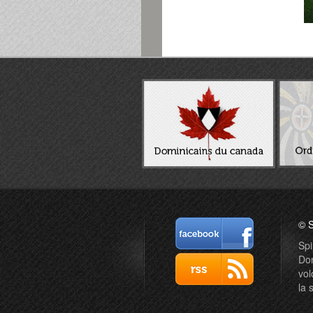
© S
Spi
Dom
vol
la 