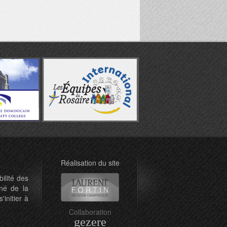
Réalisation du site
ilité des
né de la
'initier à
Collaboration
gezere