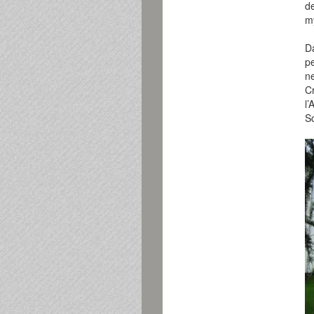
de
my
D
p
n
C
l
S