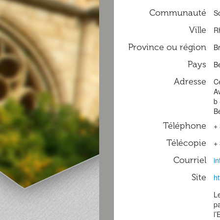
Communauté
S
Ville
R
Province ou région
B
Pays
B
Adresse
Ce
A
b
B
Téléphone
+ 
Télécopie
+ 
Courriel
i
Site
ht
Le
p
l’