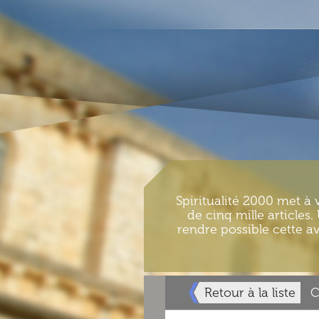
Spiritualité 2000 met à 
de cinq mille articles
rendre possible cette av
Retour à la liste
C