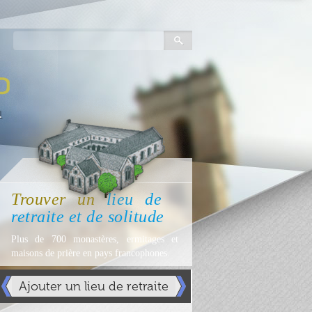
Trouver
un
lieu
de
retraite et de solitude
Plus de 700 monastères, ermitages et
maisons de prière en pays francophones.
Ajouter un lieu de retraite