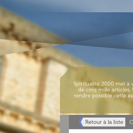
Spiritualité 2000 met à 
de cinq mille articles
rendre possible cette av
Retour à la liste
C