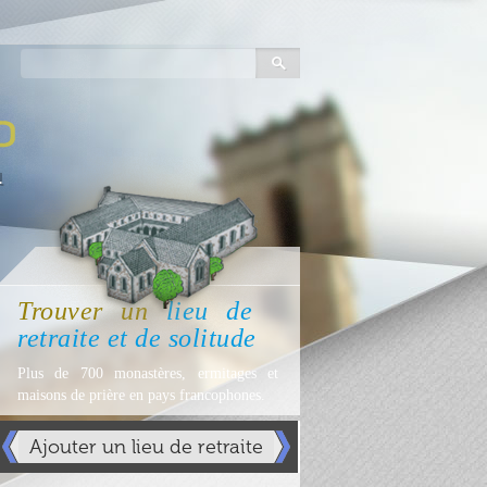
Trouver
un
lieu
de
retraite et de solitude
Plus de 700 monastères, ermitages et
maisons de prière en pays francophones.
Ajouter un lieu de retraite