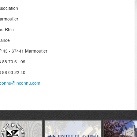
ssociation
armoutier
as-Rhin
rance
P 43 - 67441 Marmoutier
3 88 70 61 09
3 88 03 22 40
nconnu@inconnu.com