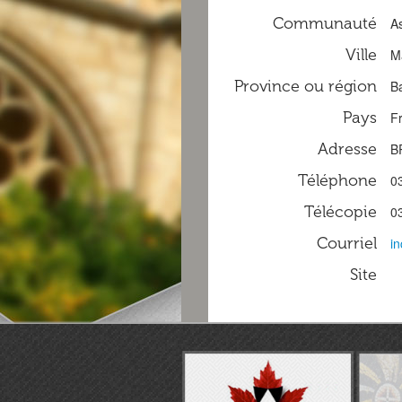
Communauté
A
Ville
M
Province ou région
B
Pays
F
Adresse
B
Téléphone
0
Télécopie
0
Courriel
i
Site