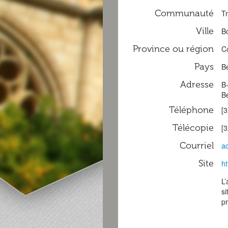
Communauté
Tr
Ville
Bo
Province ou région
C
Pays
B
Adresse
B
B
Téléphone
[3
Télécopie
[3
Courriel
a
Site
ht
L
si
pr