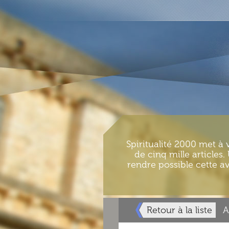
Spiritualité 2000 met à 
de cinq mille articles
rendre possible cette av
Retour à la liste
A