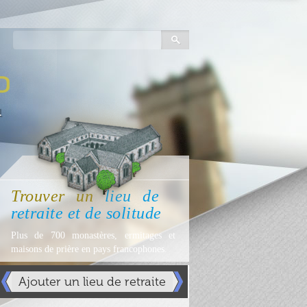
Trouver
un
lieu
de
retraite et de solitude
Plus de 700 monastères, ermitages et
maisons de prière en pays francophones.
Ajouter un lieu de retraite