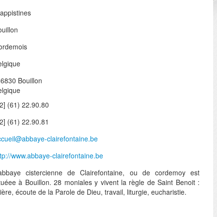
appistines
uillon
ordemois
elgique
-6830 Bouillon
elgique
2] (61) 22.90.80
2] (61) 22.90.81
ccueil@abbaye-clairefontaine.be
tp://www.abbaye-clairefontaine.be
’abbaye cistercienne de Clairefontaine, ou de cordemoy est
tuéee à Bouillon. 28 moniales y vivent la règle de Saint Benoit :
ière, écoute de la Parole de Dieu, travail, liturgie, eucharistie.