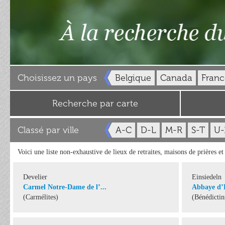
Choisissez un pays
Belgique
Canada
Franc
Recherche par carte
Classé par ville
A-C
D-L
M-R
S-T
U-
Voici une liste non-exhaustive de lieux de retraites, maisons de prières e
Develier
Einsiedeln
Carmel Notre-Dame de l’...
Abbaye d’E
(Carmélites)
(Bénédictin