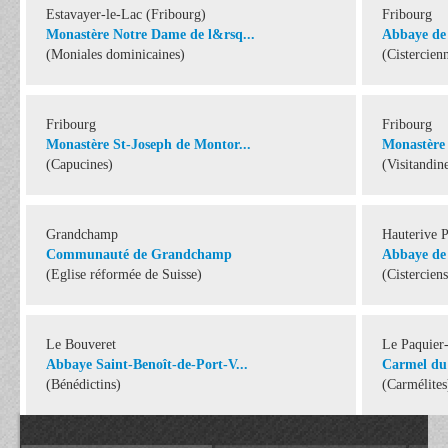
Estavayer-le-Lac (Fribourg)
Fribourg
Monastère Notre Dame de l&rsq...
Abbaye de
(Moniales dominicaines)
(Cistercien
Fribourg
Fribourg
Monastère St-Joseph de Montor...
Monastère 
(Capucines)
(Visitandin
Grandchamp
Hauterive P
Communauté de Grandchamp
Abbaye de
(Eglise réformée de Suisse)
(Cisterciens
Le Bouveret
Le Paquier
Abbaye Saint-Benoît-de-Port-V...
Carmel du
(Bénédictins)
(Carmélites