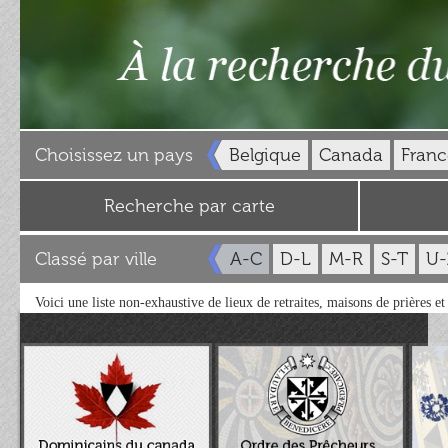
Choisissez un pays
Belgique
Canada
Franc
Recherche par carte
Classé par ville
A-C
D-L
M-R
S-T
U-
Voici une liste non-exhaustive de lieux de retraites, maisons de prières e