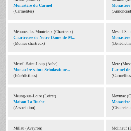
Monastère du Carmel
Monastère 
(Carmélites)
(Annonciad
Méounes-les-Montrieux (Chartreux)
Mesnil-Sai
Chartreuse de Notre-Dame-de-M...
Monastère 
(Moines chartreux)
(Bénédictin
Mesnil-Saint-Loup (Aube)
Metz (Mose
Monastère sainte Scholastique...
Carmel de 
(Bénédictines)
(Carmélites
Meung-sur-Loire (Loiret)
Meymac (C
Maison La Ruche
Monastère
(Association)
(Cistercien
Millau (Aveyron)
Molineuf (L