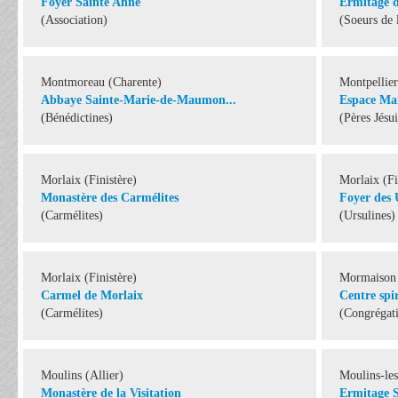
Foyer Sainte Anne
Ermitage d
(Association)
(Soeurs de 
Montmoreau (Charente)
Montpellier
Abbaye Sainte-Marie-de-Maumon...
Espace Ma
(Bénédictines)
(Pères Jésui
Morlaix (Finistère)
Morlaix (Fi
Monastère des Carmélites
Foyer des 
(Carmélites)
(Ursulines)
Morlaix (Finistère)
Mormaison (
Carmel de Morlaix
Centre spi
(Carmélites)
(Congrégati
Moulins (Allier)
Moulins-le
Monastère de la Visitation
Ermitage S