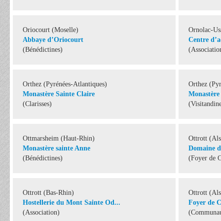
Oriocourt (Moselle)
Ornolac-Uss
Abbaye d’Oriocourt
Centre d’ac
(Bénédictines)
(Associatio
Orthez (Pyrénées-Atlantiques)
Orthez (Pyr
Monastère Sainte Claire
Monastère 
(Clarisses)
(Visitandin
Ottmarsheim (Haut-Rhin)
Ottrott (Al
Monastère sainte Anne
Domaine 
(Bénédictines)
(Foyer de C
Ottrott (Bas-Rhin)
Ottrott (Al
Hostellerie du Mont Sainte Od...
Foyer de C
(Association)
(Communaut