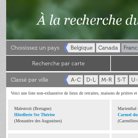
Choisissez un pays
Belgique
Canada
Franc
Recherche par carte
Classé par ville
A-C
D-L
M-R
S-T
U-
Voici une liste non-exhaustive de lieux de retraites, maisons de prières e
Malestroit (Bretagne)
Marienthal
Hôtellerie Ste Thérèse
Carmel du
(Monastère des Augustines)
(Carmélites