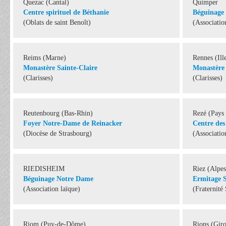
Quezac (Cantal)
Quimper
Centre spirituel de Béthanie
Béguinage 
(Oblats de saint Benoît)
(Associatio
Reims (Marne)
Rennes (Ill
Monastère Sainte-Claire
Monastère 
(Clarisses)
(Clarisses)
Reutenbourg (Bas-Rhin)
Rezé (Pays 
Foyer Notre-Dame de Reinacker
Centre des
(Diocèse de Strasbourg)
(Associatio
RIEDISHEIM
Riez (Alpe
Béguinage Notre Dame
Ermitage 
(Association laïque)
(Fraternité 
Riom (Puy-de-Dôme)
Rions (Gir