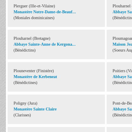
Plerguer (Ille-et-Vilaine)
Plouharnel
Monastère Notre-Dame-de-Beauf...
Abbaye Sai
(Moniales dominicaines)
(Bénédictin
Plouharnel (Bretagne)
Ploumagoar
Abbaye Sainte-Anne de Kergona...
Maison Je
(Bénédictins)
(Soeurs Aug
Plouneventer (Finistère)
Poitiers (V
Monastère de Kerbeneat
Abbaye Sa
(Bénédictines)
(Bénédictin
Poligny (Jura)
Pont-de-Be
Monastère Sainte Claire
Abbaye Sai
(Clarisses)
(Bénédictin