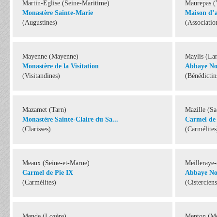
Martin-Eglise (Seine-Maritime)
Maurepas (
Monastère Sainte-Marie
Maison d’ac
(Augustines)
(Associatio
Mayenne (Mayenne)
Maylis (La
Monastère de la Visitation
Abbaye No
(Visitandines)
(Bénédictin
Mazamet (Tarn)
Mazille (Sa
Monastère Sainte-Claire du Sa...
Carmel de 
(Clarisses)
(Carmélites
Meaux (Seine-et-Marne)
Meilleraye-
Carmel de Pie IX
Abbaye Not
(Carmélites)
(Cisterciens
Mende (Lozère)
Menton (Mo