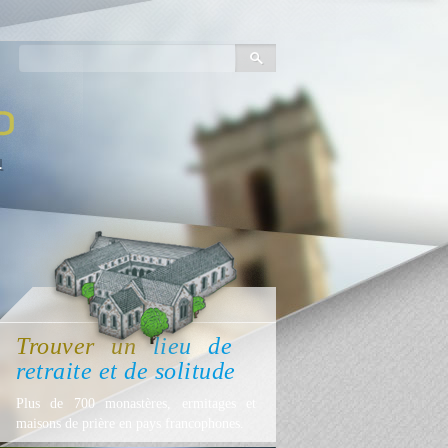
Trouver
un
lieu
de
retraite et de solitude
Plus de 700 monastères, ermitages et
maisons de prière en pays francophones.