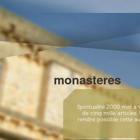
monasteres
Spiritualité 2000 met à 
de cinq mille articles
rendre possible cette av