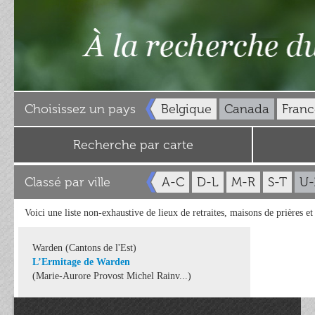
Choisissez un pays
Belgique
Canada
Franc
Recherche par carte
Classé par ville
A-C
D-L
M-R
S-T
U-
Voici une liste non-exhaustive de lieux de retraites, maisons de prières e
Warden (Cantons de l'Est)
L’Ermitage de Warden
(Marie-Aurore Provost Michel Rainv...)