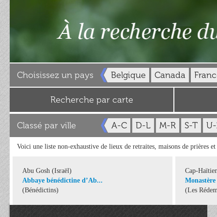
Choisissez un pays
Belgique
Canada
Franc
Recherche par carte
Classé par ville
A-C
D-L
M-R
S-T
U-
Voici une liste non-exhaustive de lieux de retraites, maisons de prières e
Abu Gosh (Israël)
Cap-Haïtie
Abbaye bénédictine d’Ab...
Monastère 
(Bénédictins)
(Les Rédemp