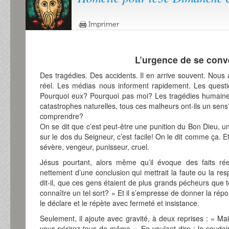
Imprimer
L’urgence de se conve
Des tragédies. Des accidents. Il en arrive souvent. Nous
réel. Les médias nous informent rapidement. Les questi
Pourquoi eux? Pourquoi pas moi? Les tragédies humaines
catastrophes naturelles, tous ces malheurs ont-ils un s
comprendre?
On se dit que c’est peut-être une punition du Bon Dieu, u
sur le dos du Seigneur, c’est facile! On le dit comme ça.
sévère, vengeur, punisseur, cruel.
Jésus pourtant, alors même qu’il évoque des faits rée
nettement d’une conclusion qui mettrait la faute ou la re
dit-il, que ces gens étaient de plus grands pécheurs que 
connaître un tel sort? » Et il s’empresse de donner la répon
le déclare et le répète avec fermeté et insistance.
Seulement, il ajoute avec gravité, à deux reprises : « Ma
vous périrez tous de même ». En voulant dire : la soudai