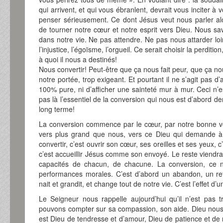
qui arrivent, et qui vous ébranlent, devrait vous inciter à 
penser sérieusement. Ce dont Jésus veut nous parler alor
de tourner notre cœur et notre esprit vers Dieu. Nous savoi
dans notre vie. Ne pas attendre. Ne pas nous attarder lo
l’injustice, l’égoïsme, l’orgueil. Ce serait choisir la perditi
à quoi il nous a destinés!
Nous convertir! Peut-être que ça nous fait peur, que ça nou
notre portée, trop exigeant. Et pourtant il ne s’agit pas
100% pure, ni d’afficher une sainteté mur à mur. Ceci n’e
pas là l’essentiel de la conversion qui nous est d’abord dem
long terme!
La conversion commence par le cœur, par notre bonne v
vers plus grand que nous, vers ce Dieu qui demande à 
convertir, c’est ouvrir son cœur, ses oreilles et ses yeux, c
c’est accueillir Jésus comme son envoyé. Le reste viendra
capacités de chacun, de chacune. La conversion, ce n
performances morales. C’est d’abord un abandon, un r
nait et grandit, et change tout de notre vie. C’est l’effet d’
Le Seigneur nous rappelle aujourd’hui qu’il n’est pas 
pouvons compter sur sa compassion, son aide. Dieu nous at
est Dieu de tendresse et d’amour, Dieu de patience et de 