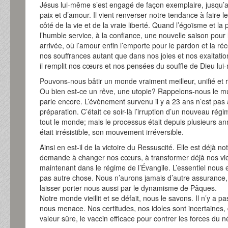
Jésus lui-même s’est engagé de façon exemplaire, jusqu
paix et d’amour. Il vient renverser notre tendance à faire 
côté de la vie et de la vraie liberté. Quand l’égoïsme et la 
l’humble service, à la confiance, une nouvelle saison pou
arrivée, où l’amour enfin l’emporte pour le pardon et la ré
nos souffrances autant que dans nos joies et nos exaltati
il remplit nos cœurs et nos pensées du souffle de Dieu lu
Pouvons-nous bâtir un monde vraiment meilleur, unifié et 
Ou bien est-ce un rêve, une utopie? Rappelons-nous le mu
parle encore. L’évènement survenu il y a 23 ans n’est pas a
préparation. C’était ce soir-là l’irruption d’un nouveau régime
tout le monde; mais le processus était depuis plusieurs 
était irrésistible, son mouvement irréversible.
Ainsi en est-il de la victoire du Ressuscité. Elle est déjà not
demande à changer nos cœurs, à transformer déjà nos vies
maintenant dans le régime de l’Évangile. L’essentiel nous 
pas autre chose. Nous n’aurons jamais d’autre assurance,
laisser porter nous aussi par le dynamisme de Pâques.
Notre monde vieillit et se défait, nous le savons. Il n’y a p
nous menace. Nos certitudes, nos idoles sont incertaines
valeur sûre, le vaccin efficace pour contrer les forces du n