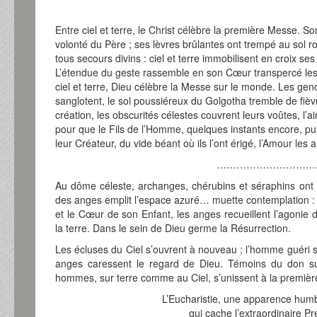
Entre ciel et terre, le Christ célèbre la première Messe. S
volonté du Père ; ses lèvres brûlantes ont trempé au sol ro
tous secours divins : ciel et terre immobilisent en croix s
L’étendue du geste rassemble en son Cœur transpercé l
ciel et terre, Dieu célèbre la Messe sur le monde. Les geno
sanglotent, le sol poussiéreux du Golgotha tremble de fièvr
création, les obscurités célestes couvrent leurs voûtes, l
pour que le Fils de l’Homme, quelques instants encore, puis
leur Créateur, du vide béant où ils l’ont érigé, l’Amour les a
…………………………
Au dôme céleste, archanges, chérubins et séraphins ont 
des anges emplit l’espace azuré… muette contemplation : 
et le Cœur de son Enfant, les anges recueillent l’agonie 
la terre. Dans le sein de Dieu germe la Résurrection.
Les écluses du Ciel s’ouvrent à nouveau ; l’homme guéri s’a
anges caressent le regard de Dieu. Témoins du don s
hommes, sur terre comme au Ciel, s’unissent à la premiè
L’Eucharistie, une apparence humb
qui cache l’extraordinaire P