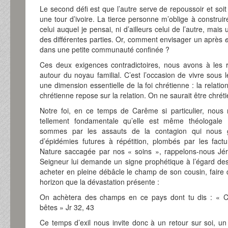
Le second défi est que l’autre serve de repoussoir et soit
une tour d’ivoire. La tierce personne m’oblige à constru
celui auquel je pensai, ni d’ailleurs celui de l’autre, mai
des différentes parties. Or, comment envisager un après
dans une petite communauté confinée ?
Ces deux exigences contradictoires, nous avons à les
autour du noyau familial. C’est l’occasion de vivre sous
une dimension essentielle de la foi chrétienne : la relati
chrétienne repose sur la relation. On ne saurait être chréti
Notre foi, en ce temps de Carême si particulier, nous
tellement fondamentale qu’elle est même théologale 
sommes par les assauts de la contagion qui nous g
d’épidémies futures à répétition, plombés par les fact
Nature saccagée par nos « soins », rappelons-nous Jé
Seigneur lui demande un signe prophétique à l’égard de
acheter en pleine débâcle le champ de son cousin, faire 
horizon que la dévastation présente :
On achètera des champs en ce pays dont tu dis : « C
bêtes » Jr 32, 43
Ce temps d’exil nous invite donc à un retour sur soi, un