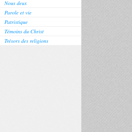
Nous deux
Parole et vie
Patristique
Témoins du Christ
Trésors des religions