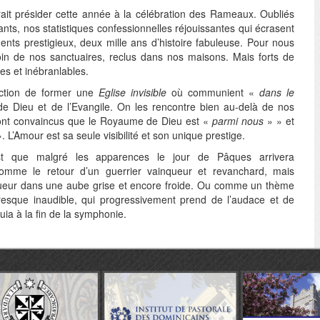
rait présider cette année à la célébration des Rameaux. Oubliés
ts, nos statistiques confessionnelles réjouissantes qui écrasent
ts prestigieux, deux mille ans d’histoire fabuleuse. Pour nous
 loin de nos sanctuaires, reclus dans nos maisons. Mais forts de
es et inébranlables.
iction de former une
Eglise invisible
où communient «
dans le
de Dieu et de l’Evangile. On les rencontre bien au-delà de nos
 sont convaincus que le Royaume de Dieu est «
parmi nous
» » et
». L’Amour est sa seule visibilité et son unique prestige.
st que malgré les apparences le jour de Pâques arrivera
mme le retour d’un guerrier vainqueur et revanchard, mais
 lueur dans une aube grise et encore froide. Ou comme un thème
presque inaudible, qui progressivement prend de l’audace et de
luia à la fin de la symphonie.