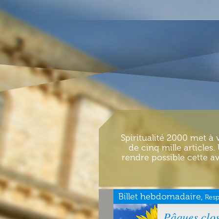
Spiritualité 2000 met à 
de cinq mille articles
rendre possible cette av
Billet hebdomadaire,
Resp
Pâques clo