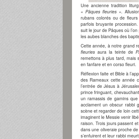
Une ancienne tradition litur
«
Pâques fleuries ».
Allusio
rubans colorés ou de fleurs 
parfois bruyante procession.
suit le jour de Pâques où l’on
les aubes blanches des baptis
Cette année, à notre grand re
fleuries
aura la teinte de
P
remettons à plus tard, mais 
en fanfare et en corso fleuri.
Réflexion faite et Bible à l’ap
des Rameaux cette année co
l’entrée de Jésus à Jérusale
prince fringuant, chevauchant 
un ramassis de gamins que l
acclament un obscur rabbi g
scène et regarder de loin cet
imaginent le Messie venir libér
raison. Trois jours passent et
dans une oliveraie proche de l
s’enfuirent et leur rabbi meur