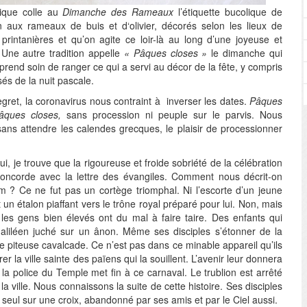
gique colle au
Dimanche des Rameaux
l’étiquette bucolique de
n aux rameaux de buis et d‘olivier, décorés selon les lieux de
printanières et qu’on agite ce loir-là au long d’une joyeuse et
 Une autre tradition appelle
« Pâques closes »
le dimanche qui
 prend soin de ranger ce qui a servi au décor de la fête, y compris
és de la nuit pascale.
gret, la coronavirus nous contraint à inverser les dates.
Pâques
âques
closes,
sans procession ni peuple
sur le parvis. Nous
sans attendre les calendes grecques, le plaisir de processionner
pui, je trouve que la rigoureuse et froide sobriété de la célébration
ncorde avec la lettre des évangiles. Comment nous décrit-on
m ? Ce ne fut pas un cortège triomphal. Ni l’escorte d’un jeune
un étalon piaffant vers le trône royal préparé pour lui. Non, mais
es gens bien élevés ont du mal à faire taire. Des enfants qui
aliléen juché sur un ânon. Même ses disciples s’étonner de la
te piteuse cavalcade. Ce n’est pas dans ce minable appareil qu’ils
er la ville sainte des païens qui la souillent. L’avenir leur donnera
 la police du Temple met fin à ce carnaval. Le trublion est arrêté
a ville. Nous connaissons la suite de cette histoire. Ses disciples
t seul sur une croix, abandonné par ses amis et par le Ciel aussi.