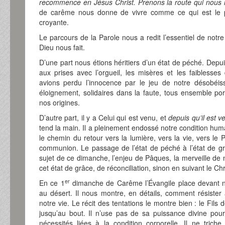
recommence en Jésus Christ. Prenons la route qui nous 
de carême nous donne de vivre comme ce qui est le p
croyante.
Le parcours de la Parole nous a redit l’essentiel de notre
Dieu nous fait.
D’une part nous étions héritiers d’un état de péché. De
aux prises avec l’orgueil, les misères et les faiblesses
avions perdu l’innocence par le jeu de notre désobéi
éloignement, solidaires dans la faute, tous ensemble po
nos origines.
D’autre part, il y a Celui qui est venu, et
depuis qu’il est v
tend la main. Il a pleinement endossé notre condition hum
le chemin du retour vers la lumière, vers la vie, vers le 
communion. Le passage de l’état de péché à l’état de grâ
sujet de ce dimanche, l’enjeu de Pâques, la merveille de 
cet état de grâce, de réconciliation, sinon en suivant le C
er
En ce 1
dimanche de Carême l’Évangile place devant n
au désert. Il nous montre, en détails, comment résiste
notre vie. Le récit des tentations le montre bien : le Fil
jusqu’au bout. Il n’use pas de sa puissance divine pour 
nécessités liées à la condition corporelle. Il ne trich