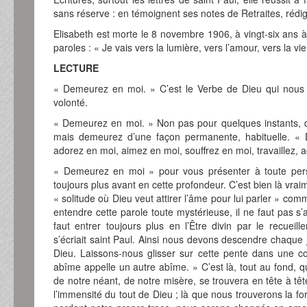
sans réserve : en témoignent ses notes de Retraites, rédi
Elisabeth est morte le 8 novembre 1906, à vingt-six ans 
paroles : « Je vais vers la lumière, vers l’amour, vers la vie
LECTURE
« Demeurez en moi. » C’est le Verbe de Dieu qui nous 
volonté.
« Demeurez en moi. » Non pas pour quelques instants, q
mais demeurez d’une façon permanente, habituelle. «
adorez en moi, aimez en moi, souffrez en moi, travaillez, 
« Demeurez en moi » pour vous présenter à toute per
toujours plus avant en cette profondeur. C’est bien là vrai
« solitude où Dieu veut attirer l’âme pour lui parler » com
entendre cette parole toute mystérieuse, il ne faut pas s’ar
faut entrer toujours plus en l’Être divin par le recuei
s’écriait saint Paul. Ainsi nous devons descendre chaque 
Dieu. Laissons-nous glisser sur cette pente dans une c
abîme appelle un autre abîme. » C’est là, tout au fond, q
de notre néant, de notre misère, se trouvera en tête à tê
l’immensité du tout de Dieu ; là que nous trouverons la 