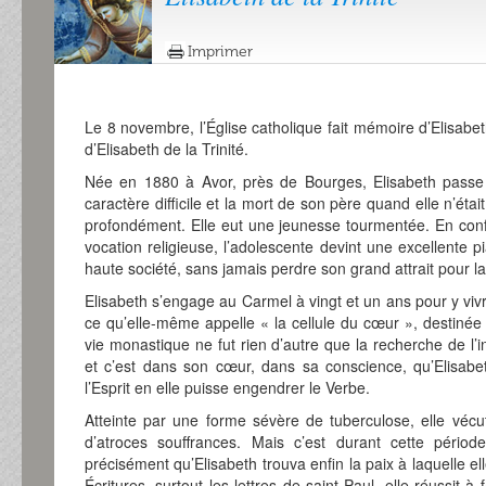
Imprimer
Le 8 novembre, l’Église catholique fait mémoire d’Elisab
d’Elisabeth de la Trinité.
Née en 1880 à Avor, près de Bourges, Elisabeth passe 
caractère difficile et la mort de son père quand elle n’étai
profondément. Elle eut une jeunesse tourmentée. En confl
vocation religieuse, l’adolescente devint une excellente pi
haute société, sans jamais perdre son grand attrait pour la 
Elisabeth s’engage au Carmel à vingt et un ans pour y viv
ce qu’elle-même appelle « la cellule du cœur », destinée
vie monastique ne fut rien d’autre que la recherche de l’
et c’est dans son cœur, dans sa conscience, qu’Elisabeth
l’Esprit en elle puisse engendrer le Verbe.
Atteinte par une forme sévère de tuberculose, elle véc
d’atroces souffrances. Mais c’est durant cette périod
précisément qu’Elisabeth trouva enfin la paix à laquelle elle
Écritures, surtout les lettres de saint Paul, elle réussit 