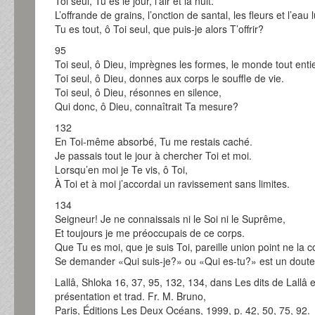
Toi seul, Tu es le jour, l’air et la nuit.
L’offrande de grains, l’onction de santal, les fleurs et l’eau l
Tu es tout, ô Toi seul, que puis-je alors T’offrir?
95
Toi seul, ô Dieu, imprègnes les formes, le monde tout entie
Toi seul, ô Dieu, donnes aux corps le souffle de vie.
Toi seul, ô Dieu, résonnes en silence,
Qui donc, ô Dieu, connaîtrait Ta mesure?
132
En Toi-même absorbé, Tu me restais caché.
Je passais tout le jour à chercher Toi et moi.
Lorsqu’en moi je Te vis, ô Toi,
À Toi et à moi j’accordai un ravissement sans limites.
134
Seigneur! Je ne connaissais ni le Soi ni le Suprême,
Et toujours je me préoccupais de ce corps.
Que Tu es moi, que je suis Toi, pareille union point ne la c
Se demander «Qui suis-je?» ou «Qui es-tu?» est un doute
Lallâ, Shloka 16, 37, 95, 132, 134, dans Les dits de Lallâ 
présentation et trad. Fr. M. Bruno,
Paris, Éditions Les Deux Océans, 1999, p. 42, 50, 75, 92.