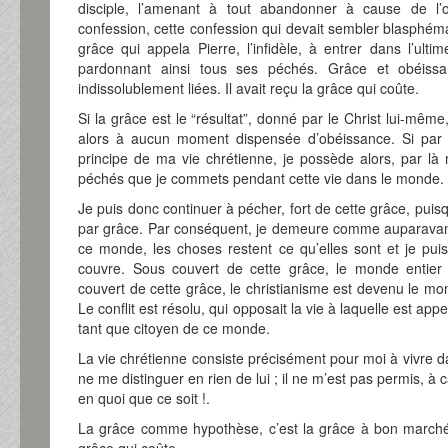
disciple, l’amenant à tout abandonner à cause de l’ob
confession, cette confession qui devait sembler blasphém
grâce qui appela Pierre, l’infidèle, à entrer dans l’ult
pardonnant ainsi tous ses péchés. Grâce et obéissa
indissolublement liées. Il avait reçu la grâce qui coûte.
Si la grâce est le “résultat”, donné par le Christ lui-même,
alors à aucun moment dispensée d’obéissance. Si par c
principe de ma vie chrétienne, je possède alors, par là 
péchés que je commets pendant cette vie dans le monde.
Je puis donc continuer à pécher, fort de cette grâce, puisq
par grâce. Par conséquent, je demeure comme auparavan
ce monde, les choses restent ce qu’elles sont et je pu
couvre. Sous couvert de cette grâce, le monde entier 
couvert de cette grâce, le christianisme est devenu le mo
Le conflit est résolu, qui opposait la vie à laquelle est app
tant que citoyen de ce monde.
La vie chrétienne consiste précisément pour moi à vivre
ne me distinguer en rien de lui ; il ne m’est pas permis, à
en quoi que ce soit !.
La grâce comme hypothèse, c’est la grâce à bon marché 