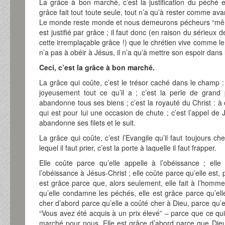
La grâce à bon marché, c’est la justification du péché 
grâce fait tout toute seule, tout n’a qu’à rester comme av
Le monde reste monde et nous demeurons pécheurs “même
est justifié par grâce ; il faut donc (en raison du sérieux 
cette irremplaçable grâce !) que le chrétien vive comme l
n’a pas à obéir à Jésus, il n’a qu’à mettre son espoir dans 
Ceci, c’est la grâce à bon marché.
La grâce qui coûte, c’est le trésor caché dans le champ 
joyeusement tout ce qu’il a ; c’est la perle de grand 
abandonne tous ses biens ; c’est la royauté du Christ : à 
qui est pour lui une occasion de chute ; c’est l’appel de J
abandonne ses filets et le suit.
La grâce qui coûte, c’est l’Evangile qu’il faut toujours c
lequel il faut prier, c’est la porte à laquelle il faut frapper.
Elle coûte parce qu’elle appelle à l’obéissance ; elle
l’obéissance à Jésus-Christ ; elle coûte parce qu’elle est, 
est grâce parce que, alors seulement, elle fait à l’homme
qu’elle condamne les péchés, elle est grâce parce qu’elle
cher d’abord parce qu’elle a coûté cher à Dieu, parce qu’el
“Vous avez été acquis à un prix élevé” – parce que ce qu
marché pour nous. Elle est grâce d’abord parce que Dieu 