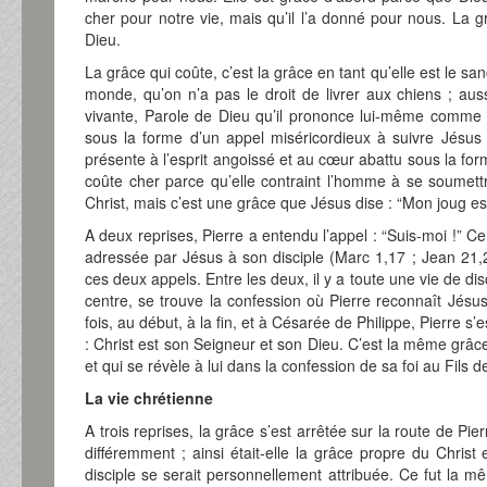
cher pour notre vie, mais qu’il l’a donné pour nous. La gr
Dieu.
La grâce qui coûte, c’est la grâce en tant qu’elle est le san
monde, qu’on n’a pas le droit de livrer aux chiens ; aus
vivante, Parole de Dieu qu’il prononce lui-même comme il 
sous la forme d’un appel miséricordieux à suivre Jésus s
présente à l’esprit angoissé et au cœur abattu sous la fo
coûte cher parce qu’elle contraint l’homme à se soumett
Christ, mais c’est une grâce que Jésus dise : “Mon joug es
A deux reprises, Pierre a entendu l’appel : “Suis-moi !” Ce
adressée par Jésus à son disciple (Marc 1,17 ; Jean 21,2
ces deux appels. Entre les deux, il y a toute une vie de di
centre, se trouve la confession où Pierre reconnaît Jésu
fois, au début, à la fin, et à Césarée de Philippe, Pierre
: Christ est son Seigneur et son Dieu. C’est la même grâce 
et qui se révèle à lui dans la confession de sa foi au Fils d
La vie chrétienne
A trois reprises, la grâce s’est arrêtée sur la route de Pie
différemment ; ainsi était-elle la grâce propre du Chris
disciple se serait personnellement attribuée. Ce fut la 