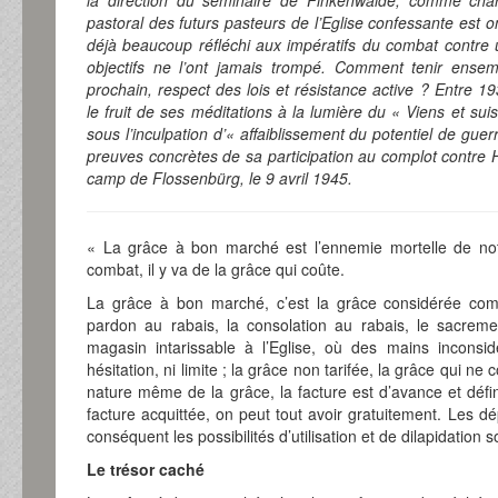
la direction du séminaire de Finkenwalde, comme char
pastoral des futurs pasteurs de l’Eglise confessante est on 
déjà beaucoup réfléchi aux impératifs du combat contre 
objectifs ne l’ont jamais trompé. Comment tenir ensem
prochain, respect des lois et résistance active ? Entre 
le fruit de ses méditations à la lumière du « Viens et suis
sous l’inculpation d’« affaiblissement du potentiel de gue
preuves concrètes de sa participation au complot contre H
camp de Flossenbürg, le 9 avril 1945.
« La grâce à bon marché est l’ennemie mortelle de not
combat, il y va de la grâce qui coûte.
La grâce à bon marché, c’est la grâce considérée com
pardon au rabais, la consolation au rabais, le sacrem
magasin intarissable à l’Eglise, où des mains inconsid
hésitation, ni limite ; la grâce non tarifée, la grâce qui ne 
nature même de la grâce, la facture est d’avance et défin
facture acquittée, on peut tout avoir gratuitement. Les d
conséquent les possibilités d’utilisation et de dilapidation s
Le trésor caché