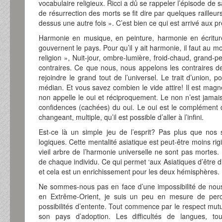
vocabulaire religieux. Ricci a dû se rappeler l’épisode de s
de résurrection des morts se fit dire par quelques railleur
dessus une autre fois ». C’est bien ce qui est arrivé aux 
Harmonie en musique, en peinture, harmonie en écriture
gouvernent le pays. Pour qu’il y ait harmonie, il faut au moi
religion », Nuit-jour, ombre-lumière, froid-chaud, grand-p
contraires. Ce que nous, nous appelons les contraires de
rejoindre le grand tout de l’universel. Le trait d’union, p
médian. Et vous savez combien le vide attire! Il est magn
non appelle le oui et réciproquement. Le non n’est jamais
confidences (cachées) du oui. Le oui est le complément du
changeant, multiple, qu’il est possible d’aller à l’infini.
Est-ce là un simple jeu de l’esprit? Pas plus que nos 
logiques. Cette mentalité asiatique est peut-être moins rig
vieil arbre de l’harmonie universelle ne sont pas mortes
de chaque individu. Ce qui permet ‘aux Asiatiques d’être di
et cela est un enrichissement pour les deux hémisphères.
Ne sommes-nous pas en face d’une impossibilité de nou
en Extrême-Orient, je suis un peu en mesure de percev
possibilités d’entente. Tout commence par le respect mutuel
son pays d’adoption. Les difficultés de langues, to