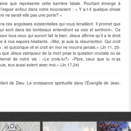
me que représente cette barrière fatale. Pourtant émerge à
l’espoir enfoui dans notre inconscient : « Y a-t-il quelque chose
re ne serait-elle pas une porte? »
ns ces angoisses existentielles qui nous tenaillent. Il promet que
qui sont dans les tombeaux entendront sa voix et sortiront». Ce
ur tous ceux qui auront fait le bien. Jésus affirme qu’il a le droit
 à nos espoirs hésitants. «Moi, je suis la résurrection. Qui croit
 ; et quiconque vit et croit en moi ne mourra jamais.» (Jn 11, 25-
s que Jésus vainqueur de la mort pose la question cruciale où se
 éternel de notre vie : «Le crois-tu?» «Père, ceux que tu m’as
suis, eux aussi soient avec moi.» (Jn 17,24)
nt de Dieu. La croissance spirituelle dans l’Évangile de Jean,