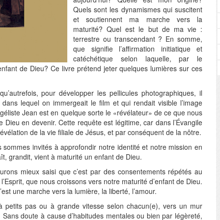
Quels sont les dynamismes qui suscitent
et soutiennent ma marche vers la
maturité? Quel est le but de ma vie :
terrestre ou transcendant ? En somme,
que signifie l’affirmation initiatique et
catéchétique selon laquelle, par le
nfant de Dieu? Ce livre prétend jeter quelques lumières sur ces
’autrefois, pour développer les pellicules photographiques, il
r» dans lequel on immergeait le film et qui rendait visible l’image
angéliste Jean est en quelque sorte le «révélateur» de ce que nous
Dieu en devenir. Cette requête est légitime, car dans l’Évangile
vélation de la vie filiale de Jésus, et par conséquent de la nôtre.
s sommes invités à approfondir notre identité et notre mission en
 grandit, vient à maturité un enfant de Dieu.
aurons mieux saisi que c’est par des consentements répétés au
 l’Esprit, que nous croissons vers notre maturité d’enfant de Dieu.
est une marche vers la lumière, la liberté, l’amour.
 petits pas ou à grande vitesse selon chacun(e), vers un mur
le! Sans doute à cause d’habitudes mentales ou bien par légèreté,