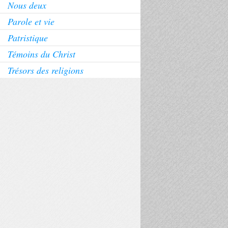
Nous deux
Parole et vie
Patristique
Témoins du Christ
Trésors des religions