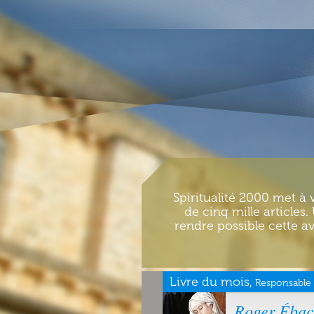
Spiritualité 2000 met à 
de cinq mille articles
rendre possible cette av
Livre du mois,
Responsable 
Roger Ébach