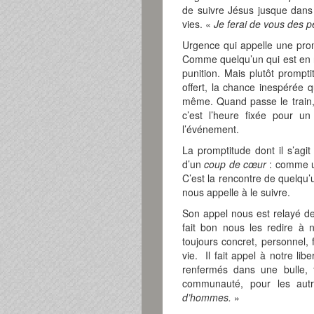
de suivre Jésus jusque dans 
vies. «
Je ferai de vous des 
Urgence qui appelle une prom
Comme quelqu’un qui est en r
punition. Mais plutôt prompt
offert, la chance inespérée 
même. Quand passe le train,
c’est l’heure fixée pour 
l’événement.
La promptitude dont il s’agit
d’un
coup de cœur
: comme u
C’est la rencontre de quelqu’
nous appelle à le suivre.
Son appel nous est relayé de 
fait bon nous les redire à 
toujours concret, personnel, f
vie. Il fait appel à notre li
renfermés dans une bulle, 
communauté, pour les aut
d’hommes.
»