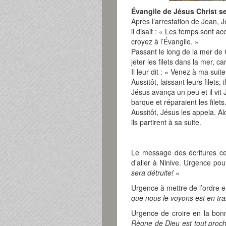
Évangile de Jésus Christ s
Après l’arrestation de Jean, J
il disait : « Les temps sont a
croyez à l’Évangile. »
Passant le long de la mer de G
jeter les filets dans la mer, c
Il leur dit : « Venez à ma sui
Aussitôt, laissant leurs filets, i
Jésus avança un peu et il vit 
barque et réparaient les filets
Aussitôt, Jésus les appela. A
ils partirent à sa suite.
Le message des écritures c
d’aller à Ninive. Urgence pou
sera détruite!
»
Urgence à mettre de l’ordre e
que nous le voyons est en tra
Urgence de croire en la bo
Règne de Dieu est tout proch