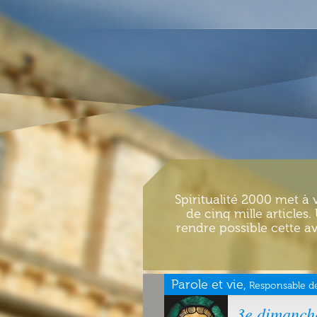
Spiritualité 2000 met à 
de cinq mille articles
rendre possible cette av
Parole et vie,
Responsable de
3e dimanche