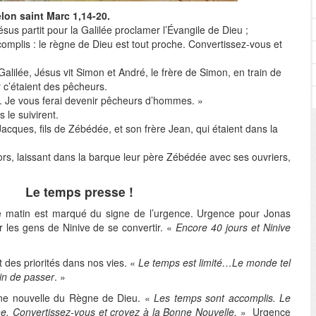
elon saint Marc
1,14-20.
ésus partit pour la Galilée proclamer l’Évangile de Dieu ;
ccomplis : le règne de Dieu est tout proche. Convertissez-vous et
alilée, Jésus vit Simon et André, le frère de Simon, en train de
ar c’étaient des pêcheurs.
te. Je vous ferai devenir pêcheurs d’hommes. »
ls le suivirent.
Jacques, fils de Zébédée, et son frère Jean, qui étaient dans la
.
lors, laissant dans la barque leur père Zébédée avec ses ouvriers,
Le temps presse !
e matin est marqué du signe de l’urgence. Urgence pour Jonas
r les gens de Ninive de se convertir. «
Encore 40 jours et Ninive
t des priorités dans nos vies. «
Le temps est limité…Le monde tel
in de passer
. »
nne nouvelle du Règne de Dieu. «
Les temps sont accomplis. Le
e. Convertissez-vous et croyez à la Bonne Nouvelle.
» Urgence