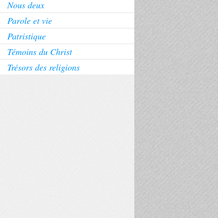
Nous deux
Parole et vie
Patristique
Témoins du Christ
Trésors des religions