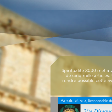
Spiritualité 2000 met à 
de cinq mille articles
rendre possible cette av
Parole et vie,
Responsable de
20e Dimanc