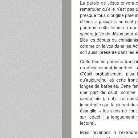
La parole de Jésus envers cet
remarquer qu’elle n’est pas ju
presque tous d’origine païenne
chiens » puisqu’ils ne sont 
pourquoi cette femme a une te
sphère juive de Jésus pour d
Dès les débuts du christianis
comme on le voit dans les Acte
soit aussi présente dans les é
Cette femme païenne franchit l
un déplacement important : el
C’était probablement plus 
qu’aujourd’hui où cette front
longée de barbelés. Cette fe
une part de salut, comme l
samaritain (Jn 4). La quest
importante que la plupart du
évangile, « les siens ne l’on
sur lequel il a longuement
lecture).
Mais revenons à l’extraor