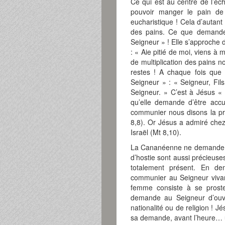
Ce qui est au centre de l’éc
pouvoir manger le pain de 
eucharistique ! Cela d’autant
des pains. Ce que demande
Seigneur » ! Elle s’approche 
: « Aie pitié de moi, viens à 
de multiplication des pains 
restes ! A chaque fois que 
Seigneur » : « Seigneur, Fil
Seigneur. » C’est à Jésus « 
qu’elle demande d’être accu
communier nous disons la pri
8,8). Or Jésus a admiré chez 
Israël (Mt 8,10).
La Cananéenne ne demande qu
d’hostie sont aussi précieuses
totalement présent. En d
communier au Seigneur vivant
femme consiste à se proste
demande au Seigneur d’ouvr
nationalité ou de religion ! 
sa demande, avant l’heure…