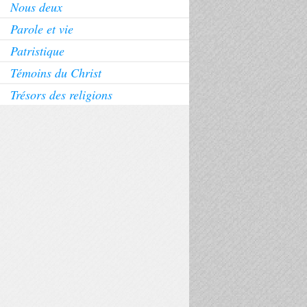
Nous deux
Parole et vie
Patristique
Témoins du Christ
Trésors des religions