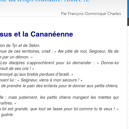
Par François-Dominique Charles
sus et la Cananéenne
gion de Tyr et de Sidon.
 de ces territoires, criait : « Aie pitié de moi, Seigneur, fils de
ée par un démon. »
. Les disciples s’approchèrent pour lui demander : « Donne-lui
rsuit de ses cris ! »
 envoyé qu’aux brebis perdues d’Israël. »
evant lui : « Seigneur, viens à mon secours ! »
ien de prendre le pain des enfants pour le donner aux petits chiens.
elle ; mais justement, les petits chiens mangent les miettes qui
maîtres. »
 foi est grande, que tout se fasse pour toi comme tu le veux ! »
t guérie.