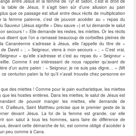
hange entre Jésus et la femme de Tyr et Sidon, c’est le droit de
la table de Jésus. Il s’agit bien sûr d’une allusion au pain
 plus que ce passage est situé entre deux récits de multiplication
 la femme païenne, c’est de pouvoir accéder au « repas du
du Sauveur (Jésus signifie « Dieu sauve ») et lui demande le salut
mon secours ! » Elle demande les restes, les miettes. Or les récits
nous disent que l’on a ramassé beaucoup de corbeilles pleines de
la Cananéenne s’adresse à Jésus, elle l’appelle du titre de «
s de David » ; « Seigneur, viens à mon secours » ; « C’est vrai,
Seigneur » qu’elle s’adresse et c’est au repas du « Seigneur »
eillie. Comme il est intéressant de nous rappeler qu’avant de
ère d’un autre païen : « Seigneur, je ne suis pas digne… » (Mt
ce centurion païen la foi qu’il n’avait trouvée chez personne en
e des miettes ! Comme pour le pain eucharistique, les miettes
 que les hosties entières. Dans les miettes, le salut de Jésus est
emandant de pouvoir manger les miettes, elle demande de
. D’ailleurs, Saint Matthieu précise que le premier geste de la
rner devant Jésus. La foi de la femme est grande, car elle
ir son salut à tous les hommes, sans faire de différence de
Jésus, devant cette démarche de foi, est comme obligé d’accéder à
 un peu comme à Cana.