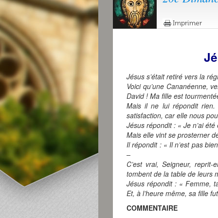
Imprimer
Jé
Jésus s’était retiré vers la ré
Voici qu’une Cananéenne, venue
David ! Ma fille est tourment
Mais il ne lui répondit rien
satisfaction, car elle nous pou
Jésus répondit : « Je n’ai été
Mais elle vint se prosterner d
Il répondit : « Il n’est pas b
–
C’est vrai, Seigneur, reprit-
tombent de la table de leurs 
Jésus répondit : « Femme, ta
Et, à l’heure même, sa fille fu
COMMENTAIRE