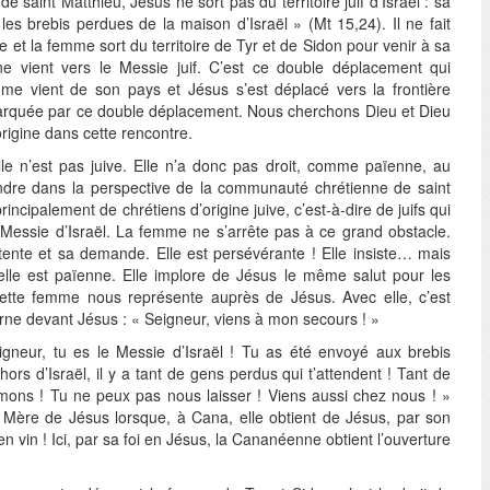
 saint Matthieu, Jésus ne sort pas du territoire juif d’Israël : sa
es brebis perdues de la maison d’Israël » (Mt 15,24). Il ne fait
e et la femme sort du territoire de Tyr et de Sidon pour venir à sa
e vient vers le Messie juif. C’est ce double déplacement qui
mme vient de son pays et Jésus s’est déplacé vers la frontière
marquée par ce double déplacement. Nous cherchons Dieu et Dieu
origine dans cette rencontre.
le n’est pas juive. Elle n’a donc pas droit, comme païenne, au
endre dans la perspective de la communauté chrétienne de saint
rincipalement de chrétiens d’origine juive, c’est-à-dire de juifs qui
Messie d’Israël. La femme ne s’arrête pas à ce grand obstacle.
ttente et sa demande. Elle est persévérante ! Elle insiste… mais
u’elle est païenne. Elle implore de Jésus le même salut pour les
Cette femme nous représente auprès de Jésus. Avec elle, c’est
rne devant Jésus : « Seigneur, viens à mon secours ! »
igneur, tu es le Messie d’Israël ! Tu as été envoyé aux brebis
ors d’Israël, il y a tant de gens perdus qui t’attendent ! Tant de
ons ! Tu ne peux pas nous laisser ! Viens aussi chez nous ! »
Mère de Jésus lorsque, à Cana, elle obtient de Jésus, par son
en vin ! Ici, par sa foi en Jésus, la Cananéenne obtient l’ouverture