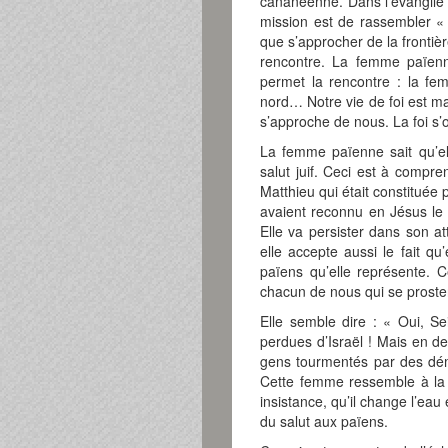
cananéenne. Dans l’évangile de
mission est de rassembler « l
que s’approcher de la frontièr
rencontre. La femme païenn
permet la rencontre : la fe
nord… Notre vie de foi est 
s’approche de nous. La foi s’
La femme païenne sait qu’el
salut juif. Ceci est à compr
Matthieu qui était constituée p
avaient reconnu en Jésus le 
Elle va persister dans son a
elle accepte aussi le fait q
païens qu’elle représente. 
chacun de nous qui se proste
Elle semble dire : « Oui, Se
perdues d’Israël ! Mais en deh
gens tourmentés par des dém
Cette femme ressemble à la 
insistance, qu’il change l’eau 
du salut aux païens.