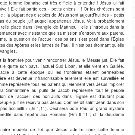
te femme libanaise est très difficile à entendre ! Jésus lui fait
ive ! Elle fait partie des « petits chiens » ! Or les chrétiens sont
 : la plupart des disciples de Jésus sont aujourd’hui des « petits
pas du peuple juif auquel appartenait Jésus. Voilà probablement
lle place dans l’évangile de Matthieu : elle s’introduit dans la
emander avec insistance que sa mission s’entrouvre aux païens.
me, la question de l’accueil des païens s’est posé dans l’Église
s des Apôtres et les lettres de Paul. Il n’est pas étonnant qu’elle
vangiles.
a frontière pour venir rencontrer Jésus, le Messie juif. Elle fait
le quitte son pays, l’actuel Sud Liban, et elle vient en Galilée.
facile à cette époque où les frontières étaient perméables
ière est devenue infranchissable tellement elle est surveillée et
mme représente tous les païens qui viennent vers Jésus implorer
a Samaritaine au puits de Jacob représente tout le peuple
ion de l’accueil des non-Juifs dans l’Église est d’autant plus
 peuple juif ne recevra pas Jésus. Comme dit saint Jean dans son
t pas accueilli » (Jn 1,11). Ceci sera pour Paul un grand mystère
 médité dans l’épître aux Romains (Rm 9-11 ; cf. la deuxième
dinaire modèle de foi que Jésus admire chez cette femme