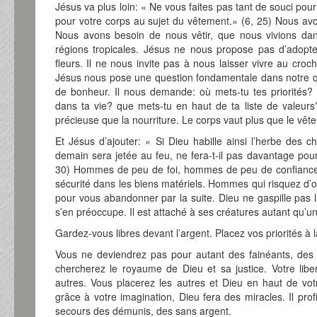
Jésus va plus loin: « Ne vous faites pas tant de souci pour 
pour votre corps au sujet du vêtement.» (6, 25) Nous avo
Nous avons besoin de nous vêtir, que nous vivions da
régions tropicales. Jésus ne nous propose pas d’adopte
fleurs. Il ne nous invite pas à nous laisser vivre au cro
Jésus nous pose une question fondamentale dans notre q
de bonheur. Il nous demande: où mets-tu tes priorités?
dans ta vie? que mets-tu en haut de ta liste de valeurs?
précieuse que la nourriture. Le corps vaut plus que le vêtem
Et Jésus d’ajouter: « Si Dieu habille ainsi l’herbe des c
demain sera jetée au feu, ne fera-t-il pas davantage po
30) Hommes de peu de foi, hommes de peu de confiance
sécurité dans les biens matériels. Hommes qui risquez d’
pour vous abandonner par la suite. Dieu ne gaspille pas la
s’en préoccupe. Il est attaché à ses créatures autant qu’u
Gardez-vous libres devant l’argent. Placez vos priorités à 
Vous ne deviendrez pas pour autant des fainéants, des 
chercherez le royaume de Dieu et sa justice. Votre libe
autres. Vous placerez les autres et Dieu en haut de votr
grâce à votre imagination, Dieu fera des miracles. Il profi
secours des démunis, des sans argent.