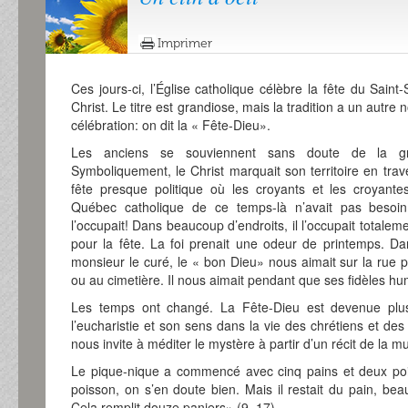
Imprimer
Ces jours-ci, l’Église catholique célèbre la fête du Sai
Christ. Le titre est grandiose, mais la tradition a un autre
célébration: on dit la « Fête-Dieu».
Les anciens se souviennent sans doute de la gr
Symboliquement, le Christ marquait son territoire en trav
fête presque politique où les croyants et les croyante
Québec catholique de ce temps-là n’avait pas besoin
l’occupait! Dans beaucoup d’endroits, il l’occupait totalem
pour la fête. La foi prenait une odeur de printemps. Da
monsieur le curé, le « bon Dieu» nous aimait sur la rue p
ou au cimetière. Il nous aimait pendant que ses fidèles huma
Les temps ont changé. La Fête-Dieu est devenue plus d
l’eucharistie et son sens dans la vie des chrétiens et des 
nous invite à méditer le mystère à partir d’un récit de la mu
Le pique-nique a commencé avec cinq pains et deux poisso
poisson, on s’en doute bien. Mais il restait du pain, be
Cela remplit douze paniers» (9, 17).