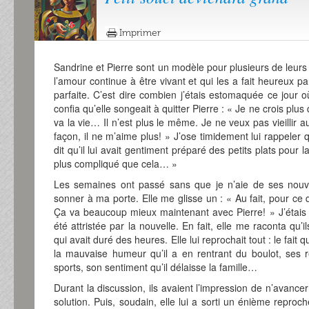
Imprimer
Sandrine et Pierre sont un modèle pour plusieurs de leurs
l’amour continue à être vivant et qui les a fait heureux p
parfaite. C’est dire combien j’étais estomaquée ce jour 
confia qu’elle songeait à quitter Pierre : « Je ne crois plus 
va la vie… Il n’est plus le même. Je ne veux pas vieillir 
façon, il ne m’aime plus! » J’ose timidement lui rappeler 
dit qu’il lui avait gentiment préparé des petits plats pour 
plus compliqué que cela… »
Les semaines ont passé sans que je n’aie de ses nouvel
sonner à ma porte. Elle me glisse un : « Au fait, pour ce que
Ça va beaucoup mieux maintenant avec Pierre! » J’étais s
été attristée par la nouvelle. En fait, elle me raconta qu’
qui avait duré des heures. Elle lui reprochait tout : le fait 
la mauvaise humeur qu’il a en rentrant du boulot, ses 
sports, son sentiment qu’il délaisse la famille…
Durant la discussion, ils avaient l’impression de n’avancer
solution. Puis, soudain, elle lui a sorti un énième reproc