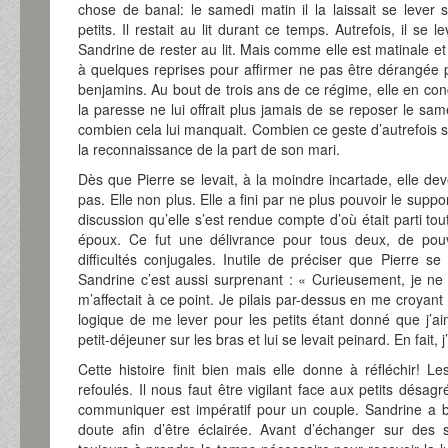
chose de banal: le samedi matin il la laissait se lever
petits. Il restait au lit durant ce temps. Autrefois, il se l
Sandrine de rester au lit. Mais comme elle est matinale et a
à quelques reprises pour affirmer ne pas être dérangée par 
benjamins. Au bout de trois ans de ce régime, elle en con
la paresse ne lui offrait plus jamais de se reposer le sa
combien cela lui manquait. Combien ce geste d’autrefois sig
la reconnaissance de la part de son mari.
Dès que Pierre se levait, à la moindre incartade, elle de
pas. Elle non plus. Elle a fini par ne plus pouvoir le suppo
discussion qu’elle s’est rendue compte d’où était parti t
époux. Ce fut une délivrance pour tous deux, de pouv
difficultés conjugales. Inutile de préciser que Pierre s
Sandrine c’est aussi surprenant : « Curieusement, je ne 
m’affectait à ce point. Je pilais par-dessus en me croyant 
logique de me lever pour les petits étant donné que j’aim
petit-déjeuner sur les bras et lui se levait peinard. En fait,
Cette histoire finit bien mais elle donne à réfléchir! L
refoulés. Il nous faut être vigilant face aux petits désag
communiquer est impératif pour un couple. Sandrine a 
doute afin d’être éclairée. Avant d’échanger sur des 