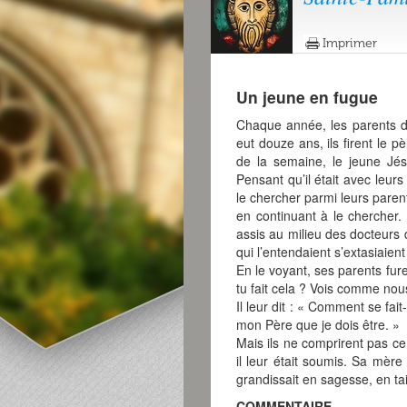
Imprimer
Un jeune en fugue
Chaque année, les parents de
eut douze ans, ils firent le p
de la semaine, le jeune Jé
Pensant qu’il était avec leur
le chercher parmi leurs paren
en continuant à le chercher. 
assis au milieu des docteurs de
qui l’entendaient s’extasiaien
En le voyant, ses parents fure
tu fait cela ? Vois comme nous
Il leur dit : « Comment se fa
mon Père que je dois être. »
Mais ils ne comprirent pas ce 
il leur était soumis. Sa mèr
grandissait en sagesse, en ta
COMMENTAIRE