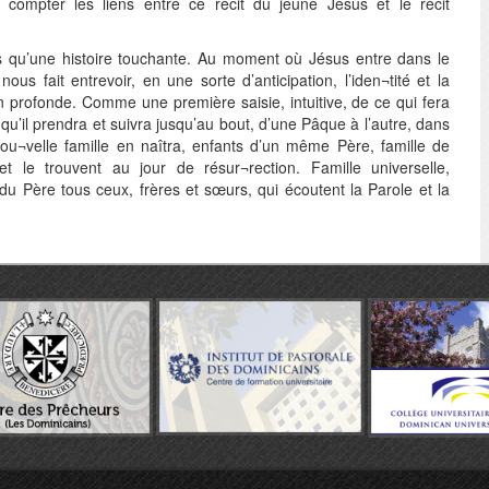
 compter les liens entre ce récit du jeune Jésus et le récit
us qu’une histoire touchante. Au moment où Jésus entre dans le
ous fait entrevoir, en une sorte d’anticipation, l’iden¬tité et la
n profonde. Comme une première saisie, intuitive, de ce qui fera
qu’il prendra et suivra jusqu’au bout, d’une Pâque à l’autre, dans
nou¬velle famille en naîtra, enfants d’un même Père, famille de
t le trouvent au jour de résur¬rection. Famille universelle,
u Père tous ceux, frères et sœurs, qui écoutent la Parole et la