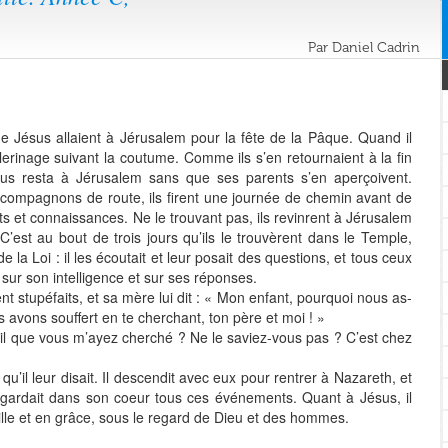
Par Daniel Cadrin
 Jésus allaient à Jérusalem pour la fête de la Pâque. Quand il
èlerinage suivant la coutume. Comme ils s’en retournaient à la fin
sus resta à Jérusalem sans que ses parents s’en aperçoivent.
s compagnons de route, ils firent une journée de chemin avant de
ts et connaissances. Ne le trouvant pas, ils revinrent à Jérusalem
C’est au bout de trois jours qu’ils le trouvèrent dans le Temple,
 la Loi : il les écoutait et leur posait des questions, et tous ceux
t sur son intelligence et sur ses réponses.
nt stupéfaits, et sa mère lui dit : « Mon enfant, pourquoi nous as-
 avons souffert en te cherchant, ton père et moi ! »
it-il que vous m’ayez cherché ? Ne le saviez-vous pas ? C’est chez
qu’il leur disait. Il descendit avec eux pour rentrer à Nazareth, et
e gardait dans son coeur tous ces événements. Quant à Jésus, il
ille et en grâce, sous le regard de Dieu et des hommes.