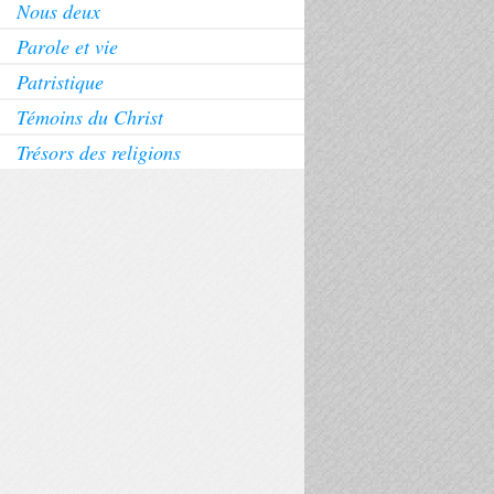
Nous deux
Parole et vie
Patristique
Témoins du Christ
Trésors des religions