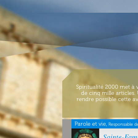
Spiritualité 2000 met à 
de cinq mille articles
rendre possible cette av
Parole et vie,
Responsable de
Sainte-Fami