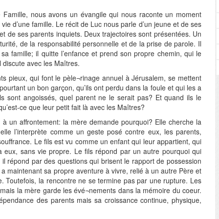
e Famille, nous avons un évangile qui nous raconte un moment
la vie d’une famille. Le récit de Luc nous parle d’un jeune et de ses
et de ses parents inquiets. Deux trajectoires sont présentées. Un
urité, de la responsabilité personnelle et de la prise de parole. Il
sa famille; il quitte l’enfance et prend son propre chemin, qui le
l discute avec les Maîtres.
s pieux, qui font le pèle¬rinage annuel à Jérusalem, se mettent
pourtant un bon garçon, qu’ils ont perdu dans la foule et qui les a
ls sont angoissés, quel parent ne le serait pas? Et quand ils le
 qu’est-ce que leur petit fait là avec les Maîtres?
eu à un affrontement: la mère demande pourquoi? Elle cherche la
elle l’interprète comme un geste posé contre eux, les parents,
ouffrance. Le fils est vu comme un enfant qui leur appartient, qui
à eux, sans vie propre. Le fils répond par un autre pourquoi qui
 il répond par des questions qui brisent le rapport de possession
 a maintenant sa propre aventure à vivre, relié à un autre Père et
. Toutefois, la rencontre ne se termine pas par une rupture. Les
mais la mère garde les évé¬nements dans la mémoire du coeur.
épendance des parents mais sa croissance continue, physique,