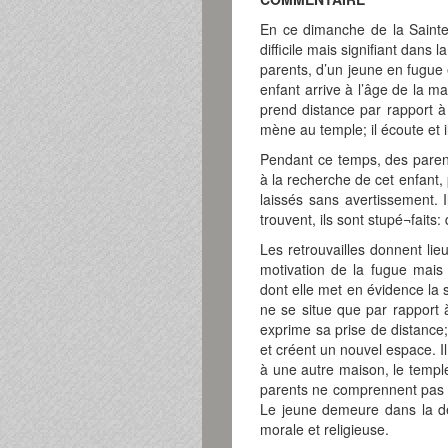
En ce dimanche de la Saint
difficile mais signifiant dans 
parents, d’un jeune en fugue 
enfant arrive à l’âge de la mat
prend distance par rapport à 
mène au temple; il écoute et i
Pendant ce temps, des parent
à la recherche de cet enfant, 
laissés sans avertissement. I
trouvent, ils sont stupé¬faits:
Les retrouvailles donnent li
motivation de la fugue mais 
dont elle met en évidence la s
ne se situe que par rapport 
exprime sa prise de distance;
et créent un nouvel espace. Il
à une autre maison, le temple
parents ne comprennent pas 
Le jeune demeure dans la d
morale et religieuse.