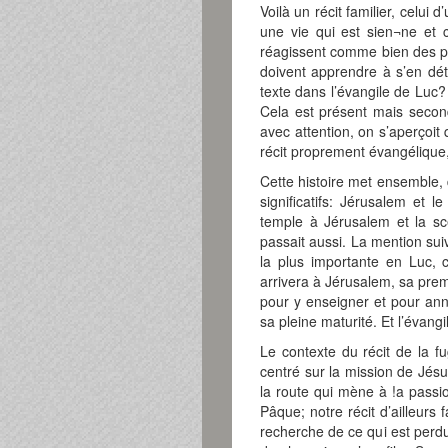
Voilà un récit familier, celui 
une vie qui est sien¬ne et c
réagissent comme bien des pare
doivent apprendre à s’en déta
texte dans l’évangile de Luc
Cela est présent mais second
avec attention, on s’aperçoit 
récit proprement évangélique,
Cette histoire met ensemble, 
significatifs: Jérusalem et
temple à Jérusalem et la sc
passait aussi. La mention sui
la plus importante en Luc, 
arrivera à Jérusalem, sa prem
pour y enseigner et pour ann
sa pleine maturité. Et l’évan
Le contexte du récit de la fu
centré sur la mission de Jésu
la route qui mène à !a pass
Pâque; notre récit d’ailleurs
recherche de ce qui est perdu 