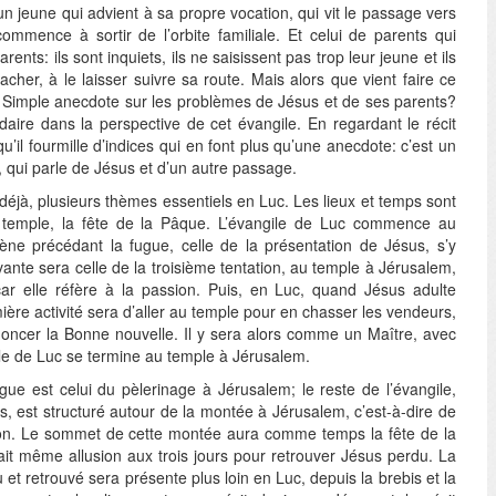
d’un jeune qui advient à sa propre vocation, qui vit le passage vers
ommence à sortir de l’orbite familiale. Et celui de parents qui
nts: ils sont inquiets, ils ne saisissent pas trop leur jeune et ils
cher, à le laisser suivre sa route. Mais alors que vient faire ce
? Simple anecdote sur les problèmes de Jésus et de ses parents?
aire dans la perspective de cet évangile. En regardant le récit
qu’il fourmille d’indices qui en font plus qu’une anecdote: c’est un
 qui parle de Jésus et d’un autre passage.
déjà, plusieurs thèmes essentiels en Luc. Les lieux et temps sont
 le temple, la fête de la Pâque. L’évangile de Luc commence au
ène précédant la fugue, celle de la présentation de Jésus, s’y
vante sera celle de la troisième tentation, au temple à Jérusalem,
car elle réfère à la passion. Puis, en Luc, quand Jésus adulte
ière activité sera d’aller au temple pour en chasser les vendeurs,
oncer la Bonne nouvelle. Il y sera alors comme un Maître, avec
gile de Luc se termine au temple à Jérusalem.
gue est celui du pèlerinage à Jérusalem; le reste de l’évangile,
s, est structuré autour de la montée à Jérusalem, c’est-à-dire de
ion. Le sommet de cette montée aura comme temps la fête de la
 fait même allusion aux trois jours pour retrouver Jésus perdu. La
et retrouvé sera présente plus loin en Luc, depuis la brebis et la