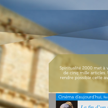
Spiritualité 2000 met à 
de cinq mille articles
rendre possible cette av
Cinéma d'aujourd'hui,
Re
La fin d’