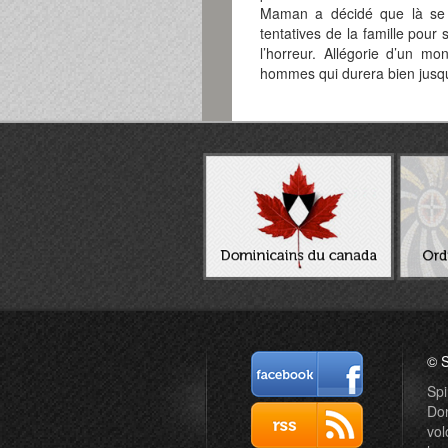
Maman a décidé que là se tr
tentatives de la famille pour 
l’horreur. Allégorie d’un m
hommes qui durera bien jusqu
© S
Spi
Dom
vol