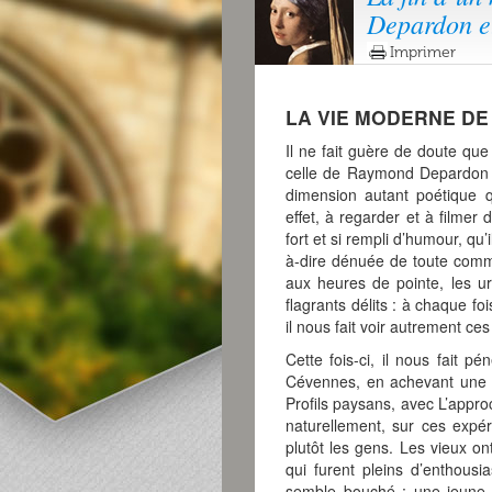
Depardon e
Imprimer
LA VIE MODERNE D
Il ne fait guère de doute qu
celle de Raymond Depardon 
dimension autant poétique qu
effet, à regarder et à filmer
fort et si rempli d’humour, qu’
à-dire dénuée de toute comm
aux heures de pointe, les ur
flagrants délits : à chaque foi
il nous fait voir autrement 
Cette fois-ci, il nous fait 
Cévennes, en achevant une tr
Profils paysans, avec L’appro
naturellement, sur ces expé
plutôt les gens. Les vieux ont 
qui furent pleins d’enthousi
semble bouché ; une jeune f