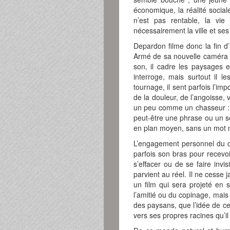
économique, la réalité social
n’est pas rentable, la vi
nécessairement la ville et ses f
Depardon filme donc la fin d’
Armé de sa nouvelle caméra 
son, il cadre les paysages e
interroge, mais surtout il 
tournage, il sent parfois l’im
de la douleur, de l’angoisse, 
un peu comme un chasseur : pa
peut-être une phrase ou un 
en plan moyen, sans un mot n
L’engagement personnel du ci
parfois son bras pour recevoir
s’effacer ou de se faire invis
parvient au réel. Il ne cesse j
un film qui sera projeté en s
l’amitié ou du copinage, mais
des paysans, que l’idée de ce f
vers ses propres racines qu’il