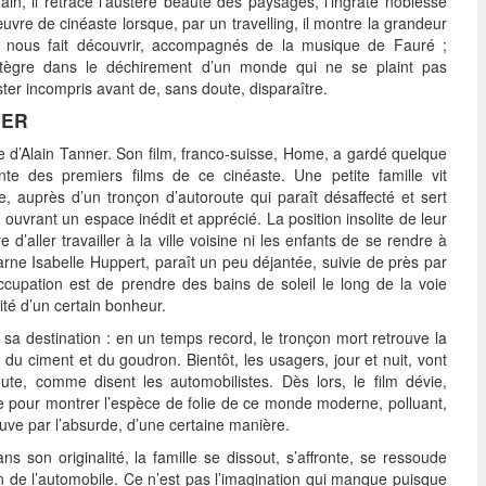
n, il retrace l’austère beauté des paysages, l’ingrate noblesse
œuvre de cinéaste lorsque, par un travelling, il montre la grandeur
l nous fait découvrir, accompagnés de la musique de Fauré ;
’intègre dans le déchirement d’un monde qui ne se plaint pas
ter incompris avant de, sans doute, disparaître.
IER
te d’Alain Tanner. Son film, franco-suisse, Home, a gardé quelque
ante des premiers films de ce cinéaste. Une petite famille vit
, auprès d’un tronçon d’autoroute qui paraît désaffecté et sert
, ouvrant un espace inédit et apprécié. La position insolite de leur
d’aller travailler à la ville voisine ni les enfants de se rendre à
carne Isabelle Huppert, paraît un peu déjantée, suivie de près par
occupation est de prendre des bains de soleil le long de la voie
llité d’un certain bonheur.
 sa destination : en un temps record, le tronçon mort retrouve la
s du ciment et du goudron. Bientôt, les usagers, jour et nuit, vont
ute, comme disent les automobilistes. Dès lors, le film dévie,
 pour montrer l’espèce de folie de ce monde moderne, polluant,
uve par l’absurde, d’une certaine manière.
s son originalité, la famille se dissout, s’affronte, se ressoude
an de l’automobile. Ce n’est pas l’imagination qui manque puisque