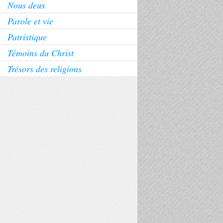
Nous deux
Parole et vie
Patristique
Témoins du Christ
Trésors des religions