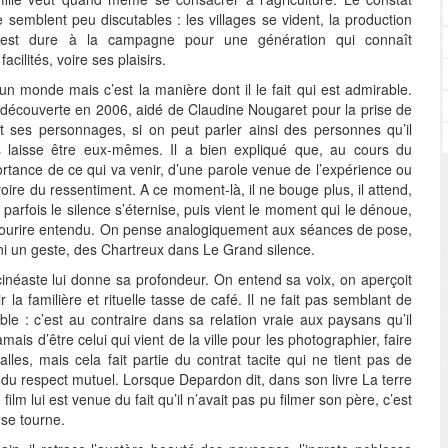
e semblent peu discutables : les villages se vident, la production
e est dure à la campagne pour une génération qui connaît
acilités, voire ses plaisirs.
un monde mais c’est la manière dont il le fait qui est admirable.
découverte en 2006, aidé de Claudine Nougaret pour la prise de
t ses personnages, si on peut parler ainsi des personnes qu’il
les laisse être eux-mêmes. Il a bien expliqué que, au cours du
portance de ce qui va venir, d’une parole venue de l’expérience ou
voire du ressentiment. A ce moment-là, il ne bouge plus, il attend,
rfois le silence s’éternise, puis vient le moment qui le dénoue,
sourire entendu. On pense analogiquement aux séances de pose,
i un geste, des Chartreux dans Le Grand silence.
néaste lui donne sa profondeur. On entend sa voix, on aperçoit
 la familière et rituelle tasse de café. Il ne fait pas semblant de
ible : c’est au contraire dans sa relation vraie aux paysans qu’il
amais d’être celui qui vient de la ville pour les photographier, faire
alles, mais cela fait partie du contrat tacite qui ne tient pas de
 du respect mutuel. Lorsque Depardon dit, dans son livre La terre
ilm lui est venue du fait qu’il n’avait pas pu filmer son père, c’est
 se tourne.