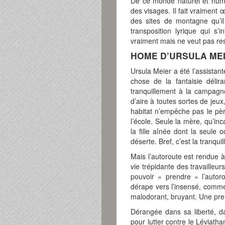
De ce monde naturel et humai
des visages. Il fait vraiment 
des sites de montagne qu’i
transposition lyrique qui s
vraiment mais ne veut pas res
HOME D’URSULA ME
Ursula Meier a été l’assistan
chose de la fantaisie délir
tranquillement à la campagne
d’aire à toutes sortes de jeux
habitat n’empêche pas le père 
l’école. Seule la mère, qu’in
la fille aînée dont la seule 
déserte. Bref, c’est la tranqui
Mais l’autoroute est rendue à
vie trépidante des travailleur
pouvoir « prendre » l’autoro
dérape vers l’insensé, comme
malodorant, bruyant. Une pre
Dérangée dans sa liberté, dan
pour lutter contre le Léviath