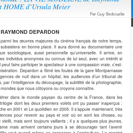
t HOME d’Ursula Meier
Par Guy Bedouelle
E RAYMOND DEPARDON
e parmi les œuvres majeures du cinéma français de notre temps,
subsistera en bonne place. Il aura donné au documentaire une
e sociologique, aussi personnelle qu’universelle. Il arrive, en
 des individus anonymes ou connus de lui seul, avec un intérêt si
il peut faire participer le spectateur à une compassion vraie, c’est-
isération. Depardon a filmé les foules de la gare Montparnasse
gences de nuit dans un hôpital, les audiences d’un tribunal de
s, par l’intelligence du découpage, la subtilité de la photographie,
ces mondes que nous côtoyons ou croyons connaître.
pénétrer dans le monde paysan du centre de la France, dans les
ilogie dont les deux premiers volets ont pu passer inaperçus :
che en 2001 et Le quotidien en 2005. Il s’appuie maintenant, très
riences pour revenir au pays et voir où en sont les choses, ou
vieilli, mais sont toujours vaillants ; il y a quelques plus jeunes,
asme mais arrivent certains jours à se décourager tant l’avenir
ille veut quand même se consacrer à l’agriculture. Le constat