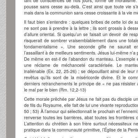
tant de consciences de nos jours, forme de moralisme. Il
pousse sans cesse au-delà. C’est ainsi que toute vie s’in
mais dans la communion sans cesse croissante à la vie 
Il faut bien s’entendre : quelques bribes de cette loi de s
ne sont pas à prendre à la lettre ; ils sont grossis à des
d’allure oriental. Si quelqu’un se faisait un devoir de respe
risquerait de sombrer vraisemblablement dans une totale 
fondamentalisme ». Une seconde gifle ne saurait emp
l’assaillant à de meilleurs sentiments. Jésus lui-même n’a 
De même en est-il de l’abandon du manteau. L’exemple est
une réclame de méchanceté caractérisée. Le mantea
inaliénable (Ex. 22, 25-26) ; se dépouillant ainsi de leur
revêtus qu’ils sont de la miséricorde divine. Et le c
derniers retranchements le principe de « ne pas résister
le mal par le bien (Rm. 12,2-13)
Cette morale prêchée par Jésus ne fait pas du disciple un 
de fils du Royaume, elle fait de lui une vivante reproductio
50 ; 53) À l’amour qui sélectionnait le prochain et l’ennem
renverse toutes les barrières, abat toutes les frontières 
L’attention du chrétien à son frère surtout nécessiteux ne 
pratique dans la communauté primitive, l’Église de la Pente