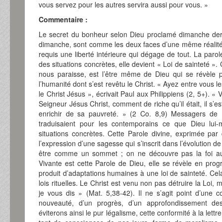
vous servez pour les autres servira aussi pour vous. »
Commentaire :
Le secret du bonheur selon Dieu proclamé dimanche derni
dimanche, sont comme les deux faces d’une même réalité
requis une liberté intérieure qui dégage de tout. La paro
des situations concrètes, elle devient « Loi de sainteté ». 
nous paraisse, est l’être même de Dieu qui se révèle
l’humanité dont s’est revêtu le Christ. « Ayez entre vous
le Christ Jésus », écrivait Paul aux Philippiens (2, 5+). « 
Seigneur Jésus Christ, comment de riche qu’il était, il s’e
enrichir de sa pauvreté. » (2 Co. 8,9) Messagers de D
traduisaient pour les contemporains ce que Dieu lui-m
situations concrètes. Cette Parole divine, exprimée pa
l’expression d’une sagesse qui s’inscrit dans l’évolution d
être comme un sommet ; on ne découvre pas la foi a
Vivante est cette Parole de Dieu, elle se révèle en progr
produit d’adaptations humaines à une loi de sainteté. Cela
lois rituelles. Le Christ est venu non pas détruire la Loi,
je vous dis » (Mat. 5,38-42). Il ne s’agit point d’une
nouveauté, d’un progrès, d’un approfondissement de
éviterons ainsi le pur légalisme, cette conformité à la lett