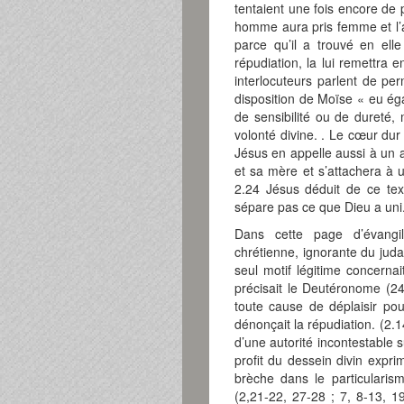
tentaient une fois encore de 
homme aura pris femme et l’a
parce qu’il a trouvé en ell
répudiation, la lui remettra 
interlocuteurs parlent de p
disposition de Moïse « eu é
de sensibilité ou de dureté, 
volonté divine. . Le cœur dur 
Jésus en appelle aussi à un a
et sa mère et s’attachera à 
2.24 Jésus déduit de ce tex
sépare pas ce que Dieu a uni
Dans cette page d’évangi
chrétienne, ignorante du judaï
seul motif légitime concerna
précisait le Deutéronome (24
toute cause de déplaisir pou
dénonçait la répudiation. (2.1
d’une autorité incontestable
profit du dessein divin expr
brèche dans le particularism
(2,21-22, 27-28 ; 7, 8-13, 1