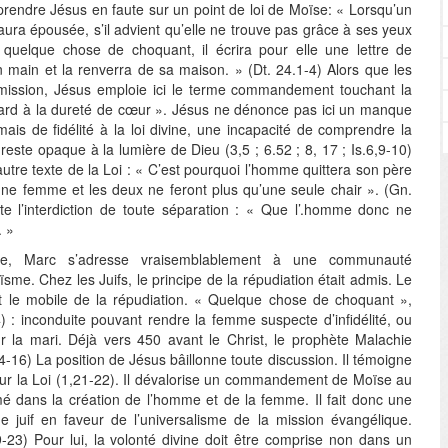
prendre Jésus en faute sur un point de loi de Moïse: « Lorsqu’un
ura épousée, s’il advient qu’elle ne trouve pas grâce à ses yeux
e quelque chose de choquant, il écrira pour elle une lettre de
en main et la renverra de sa maison. » (Dt. 24.1-4) Alors que les
ermission, Jésus emploie ici le terme commandement touchant la
gard à la dureté de cœur ». Jésus ne dénonce pas ici un manque
mais de fidélité à la loi divine, une incapacité de comprendre la
reste opaque à la lumière de Dieu (3,5 ; 6.52 ; 8, 17 ; Is.6,9-10)
utre texte de la Loi : « C’est pourquoi l’homme quittera son père
une femme et les deux ne feront plus qu’une seule chair ». (Gn.
te l’interdiction de toute séparation : « Que l’.homme donc ne
. »
le, Marc s’adresse vraisemblablement à une communauté
sme. Chez les Juifs, le principe de la répudiation était admis. Le
it le mobile de la répudiation. « Quelque chose de choquant »,
) : inconduite pouvant rendre la femme suspecte d’infidélité, ou
r la mari. Déjà vers 450 avant le Christ, le prophète Malachie
4-16) La position de Jésus bâillonne toute discussion. Il témoigne
 sur la Loi (1,21-22). Il dévalorise un commandement de Moïse au
imé dans la création de l’homme et de la femme. Il fait donc une
e juif en faveur de l’universalisme de la mission évangélique.
9-23) Pour lui, la volonté divine doit être comprise non dans un