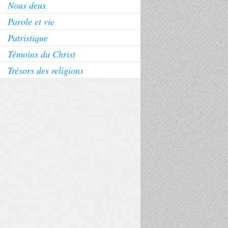
Nous deux
Parole et vie
Patristique
Témoins du Christ
Trésors des religions