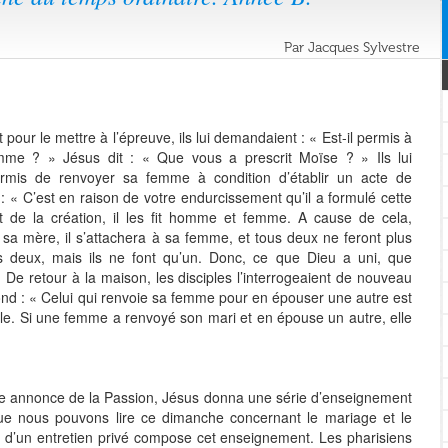
Par Jacques Sylvestre
 pour le mettre à l’épreuve, ils lui demandaient : « Est-il permis à
me ? » Jésus dit : « Que vous a prescrit Moïse ? » Ils lui
rmis de renvoyer sa femme à condition d’établir un acte de
 : « C’est en raison de votre endurcissement qu’il a formulé cette
 de la création, il les fit homme et femme. A cause de cela,
 sa mère, il s’attachera à sa femme, et tous deux ne feront plus
lus deux, mais ils ne font qu’un. Donc, ce que Dieu a uni, que
De retour à la maison, les disciples l’interrogeaient de nouveau
épond : « Celui qui renvoie sa femme pour en épouser une autre est
lle. Si une femme a renvoyé son mari et en épouse un autre, elle
me annonce de la Passion, Jésus donna une série d’enseignement
 que nous pouvons lire ce dimanche concernant le mariage et le
vi d’un entretien privé compose cet enseignement. Les pharisiens