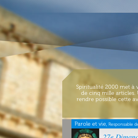
Spiritualité 2000 met à 
de cinq mille articles
rendre possible cette av
Parole et vie,
Responsable de
27e Dimanc