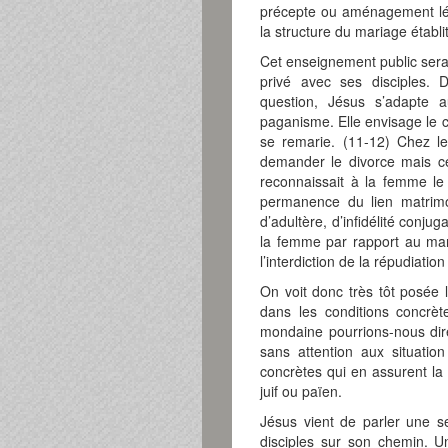
précepte ou aménagement lég
la structure du mariage établ
Cet enseignement public sera 
privé avec ses disciples. D
question, Jésus s’adapte a
paganisme. Elle envisage le c
se remarie. (11-12) Chez l
demander le divorce mais ce
reconnaissait à la femme l
permanence du lien matrimon
d’adultère, d’infidélité conju
la femme par rapport au mari
l’interdiction de la répudiati
On voit donc très tôt posée 
dans les conditions concrè
mondaine pourrions-nous dire,
sans attention aux situatio
concrètes qui en assurent la 
juif ou païen.
Jésus vient de parler une sec
disciples sur son chemin. Un