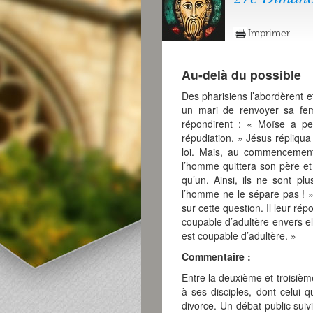
Imprimer
Au-delà du possible
Des pharisiens l’abordèrent et
un mari de renvoyer sa fem
répondirent : « Moïse a pe
répudiation. » Jésus répliqua
loi. Mais, au commencement
l’homme quittera son père et
qu’un. Ainsi, ils ne sont p
l’homme ne le sépare pas ! » 
sur cette question. Il leur r
coupable d’adultère envers e
est coupable d’adultère. »
Commentaire :
Entre la deuxième et troisiè
à ses disciples, dont celui
divorce. Un débat public sui