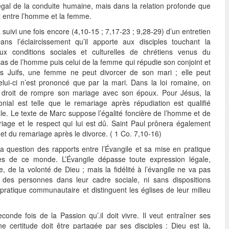
al de la conduite humaine, mais dans la relation profonde que
it entre l’homme et la femme.
suivi une fois encore (4,10-15 ; 7,17-23 ; 9,28-29) d’un entretien
ans l’éclaircissement qu’il apporte aux disciples touchant la
ux conditions sociales et culturelles de chrétiens venus du
as de l’homme puis celui de la femme qui répudie son conjoint et
es Juifs, une femme ne peut divorcer de son mari ; elle peut
lui-ci n’est prononcé que par la mari. Dans la loi romaine, on
e droit de rompre son mariage avec son époux. Pour Jésus, la
ial est telle que le remariage après répudiation est qualifié
gale. Le texte de Marc suppose l’égalité foncière de l’homme et de
age et le respect qui lui est dû. Saint Paul prônera également
on et du remariage après le divorce. ( 1 Co. 7,10-16)
la question des rapports entre l’Évangile et sa mise en pratique
tes de ce monde. L’Évangile dépasse toute expression légale,
 de la volonté de Dieu ; mais la fidélité à l’évangile ne va pas
n des personnes dans leur cadre sociale, ni sans dispositions
pratique communautaire et distinguent les églises de leur milieu
onde fois de la Passion qu’.il doit vivre. Il veut entraîner ses
e certitude doit être partagée par ses disciples : Dieu est là,