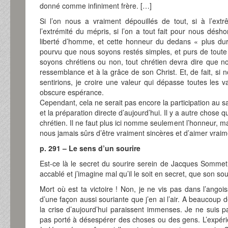
donné comme infiniment frère. […]
Si l’on nous a vraiment dépouillés de tout, si à l’ext
l’extrémité du mépris, si l’on a tout fait pour nous désh
liberté d’homme, et cette honneur du dedans « plus dur »
pourvu que nous soyons restés simples, et purs de toute i
soyons chrétiens ou non, tout chrétien devra dire que no
ressemblance et à la grâce de son Christ. Et, de fait, si 
sentirions, je croire une valeur qui dépasse toutes les
obscure espérance.
Cependant, cela ne serait pas encore la participation au sa
et la préparation directe d’aujourd’hui. Il y a autre chose 
chrétien. Il ne faut plus ici nomme seulement l’honneur, 
nous jamais sûrs d’être vraiment sincères et d’aimer vrai
p. 291 – Le sens d’un sourire
Est-ce là le secret du sourire serein de Jacques Sommet 
accablé et j’imagine mal qu’il le soit en secret, que son sou
Mort où est ta victoire ! Non, je ne vis pas dans l’angoi
d’une façon aussi souriante que j’en ai l’air. A beaucoup de 
la crise d’aujourd’hui paraissent immenses. Je ne suis p
pas porté à désespérer des choses ou des gens. L’expé