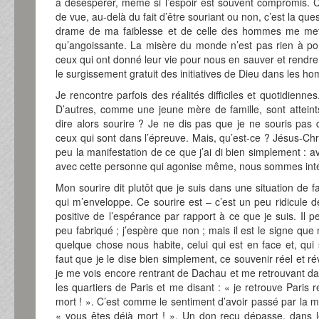
à désespérer, même si l’espoir est souvent compromis. 
de vue, au-delà du fait d’être souriant ou non, c’est la qu
drame de ma faiblesse et de celle des hommes me met d
qu’angoissante. La misère du monde n’est pas rien à port
ceux qui ont donné leur vie pour nous en sauver et rendre 
le surgissement gratuit des initiatives de Dieu dans les h
Je rencontre parfois des réalités difficiles et quotidiennes
D’autres, comme une jeune mère de famille, sont attein
dire alors sourire ? Je ne dis pas que je ne souris pa
ceux qui sont dans l’épreuve. Mais, qu’est-ce ? Jésus-Chri
peu la manifestation de ce que j’ai di bien simplement : 
avec cette personne qui agonise même, nous sommes int
Mon sourire dit plutôt que je suis dans une situation de 
qui m’enveloppe. Ce sourire est – c’est un peu ridicule d
positive de l’espérance par rapport à ce que je suis. Il 
peu fabriqué ; j’espère que non ; mais il est le signe que
quelque chose nous habite, celui qui est en face et, qui s
faut que je le dise bien simplement, ce souvenir réel et révé
je me vois encore rentrant de Dachau et me retrouvant dan
les quartiers de Paris et me disant : « je retrouve Paris r
mort ! ». C’est comme le sentiment d’avoir passé par la m
« vous êtes déjà mort ! ». Un don reçu dépasse, dans l