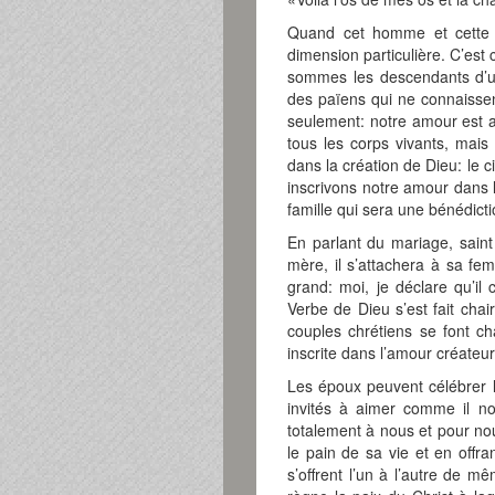
Quand cet homme et cette f
dimension particulière. C’es
sommes les descendants d’u
des païens qui ne connaissent
seulement: notre amour est 
tous les corps vivants, mais 
dans la création de Dieu: le ci
inscrivons notre amour dans 
famille qui sera une bénédicti
En parlant du mariage, saint
mère, il s’attachera à sa fe
grand: moi, je déclare qu’il
Verbe de Dieu s’est fait chai
couples chrétiens se font ch
inscrite dans l’amour créateu
Les époux peuvent célébrer le
invités à aimer comme il n
totalement à nous et pour no
le pain de sa vie et en offr
s’offrent l’un à l’autre de m