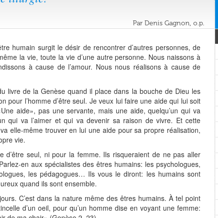
Par Denis Gagnon, o.p.
re humain surgit le désir de rencontrer d’autres personnes, de
 même la vie, toute la vie d’une autre personne. Nous naissons à
ndissons à cause de l’amour. Nous nous réalisons à cause de
 du livre de la Genèse quand il place dans la bouche de Dieu les
on pour l’homme d’être seul. Je veux lui faire une aide qui lui soit
Une aide», pas une servante, mais une aide, quelqu’un qui va
’un qui va l’aimer et qui va devenir sa raison de vivre. Et cette
, va elle-même trouver en lui une aide pour sa propre réalisation,
opre vie.
 d’être seul, ni pour la femme. Ils risqueraient de ne pas aller
arlez-en aux spécialistes des êtres humains: les psychologues,
nologues, les pédagogues… Ils vous le diront: les humains sont
heureux quand ils sont ensemble.
ours. C’est dans la nature même des êtres humains. À tel point
l’étincelle d’un oeil, pour qu’un homme dise en voyant une femme:
hair de ma chair» (Genèse 2, 23)