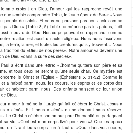
emme croient en Dieu, l’amour qui les rapproche revêt une
t ce que semble comprendre Tobie, le jeune époux de Sara: «Nous
n peuple de saints. Et nous ne pouvons pas nous unir comme
 pas Dieu.» (Tobie 8, 5) Tobie ne méprise pas les païens, il dit
aussi l’oeuvre de Dieu. Nos corps peuvent se rapprocher comme
notre relation est aussi un acte religieux. Nous nous inscrivons
el, la terre, la mer, et toutes les créatures qui s’y trouvent… Nous
la tradition du «Dieu de nos pères». Notre amour va devenir une
on de Dieu «dans la suite des siècles».
 Paul a écrit dans une lettre: «L’homme quittera son père et sa
mme, et tous deux ne seront qu’une seule chair. Ce mystère est
 concerne le Christ et l’Église.» (Éphésiens 5, 31-32) Comme le
r et a habité parmi nous, les coeurs, les esprits et les corps des
air et habitent parmi nous. Des enfants naissent de leur union
r de Dieu.
ur amour à même la liturgie qui fait célébrer le Christ. Jésus a
ous a aimés. Et il nous a aimés en se donnant sans réserve,
us. Le Christ a célébré son amour pour l’humanité en partageant
ant sa vie: «Ceci est mon corps livré pour vous»! Que les époux
ême, en livrant leurs corps l’un à l’autre. «Que, dans vos coeurs,