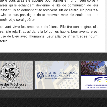
quelle vous avez été appelés pour former en lui un seul corps.»
aiser qu’ils échangent devienne le rite de communion de leur
ssant, ils se donnent et se reçoivent l’un de l’autre. Ne pourrait-
: «Je ne suis pas digne de te recevoir, mais dis seulement une
ime!» et je serai guéri.»
peuvent vivre les amoureux chrétiens. Elle tire son origine, elle
. Elle rejaillit aussi dans la foi qui les habite. Leur aventure est
use de Dieu avec l’humanité. Leur alliance s’inscrit et se nourrit
 terre.