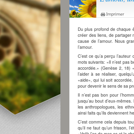
Imprimer
Du plus profond de chaque êt
créer des liens, de partager
cause de l’amour. Nous gra
l’amour.
C’est ce qu’a perçu l’auteur
mots suivants: «Il n’est pas b
accordée.» (Genèse 2, 18) «
l’aider à se réaliser, quelqu
«aide», qui lui soit accordée
pour devenir le sens de sa pr
Il n’est pas bon pour l’homme
jusqu’au bout d’eux-mêmes. P
les anthropologues, les eth
ainsi faits qu’ils deviennent 
C’est comme cela depuis touj
qu’il ne faut qu’un frisson, 
«Voilà l’os de mes os et la c