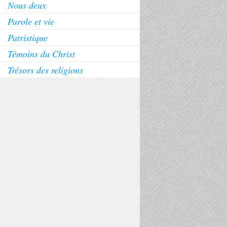
Nous deux
Parole et vie
Patristique
Témoins du Christ
Trésors des religions