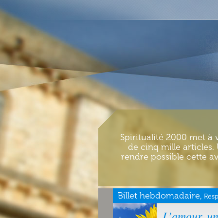
Spiritualité 2000 met à 
de cinq mille articles
rendre possible cette av
Billet hebdomadaire,
Resp
L’amour, un