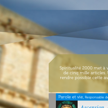
Spiritualité 2000 met à 
de cinq mille articles
rendre possible cette av
Parole et vie,
Responsable de
Ascension.