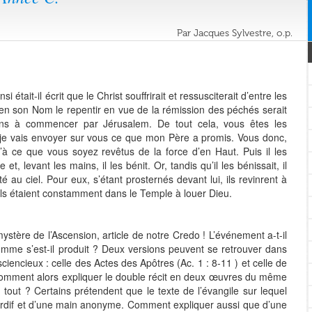
Par Jacques Sylvestre, o.p.
si était-il écrit que le Christ souffrirait et ressusciterait d’entre les
u’en son Nom le repentir en vue de la rémission des péchés serait
ons à commencer par Jérusalem. De tout cela, vous êtes les
 je vais envoyer sur vous ce que mon Père a promis. Vous donc,
’à ce que vous soyez revêtus de la force d’en Haut. Puis il les
, levant les mains, il les bénit. Or, tandis qu’il les bénissait, il
 au ciel. Pour eux, s’étant prosternés devant lui, ils revinrent à
ils étaient constamment dans le Temple à louer Dieu.
tère de l’Ascension, article de notre Credo ! L’événement a-t-il
omme s’est-il produit ? Deux versions peuvent se retrouver dans
ciencieux : celle des Actes des Apôtres (Ac. 1 : 8-11 ) et celle de
. Comment alors expliquer le double récit en deux œuvres du même
tout ? Certains prétendent que le texte de l’évangile sur lequel
ardif et d’une main anonyme. Comment expliquer aussi que d’une