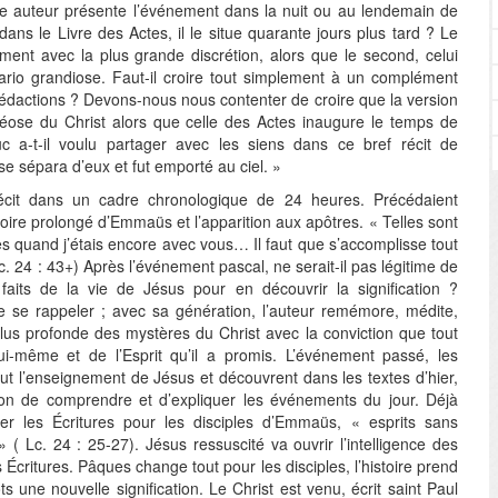
me auteur présente l’événement dans la nuit ou au lendemain de
dans le Livre des Actes, il le situe quarante jours plus tard ? Le
ement avec la plus grande discrétion, alors que le second, celui
rio grandiose. Faut-il croire tout simplement à un complément
rédactions ? Devons-nous nous contenter de croire que la version
héose du Christ alors que celle des Actes inaugure le temps de
c a-t-il voulu partager avec les siens dans ce bref récit de
 se sépara d’eux et fut emporté au ciel. »
récit dans un cadre chronologique de 24 heures. Précédaient
toire prolongé d’Emmaüs et l’apparition aux apôtres. « Telles sont
tes quand j’étais encore avec vous… Il faut que s’accomplisse tout
c. 24 : 43+) Après l’événement pascal, ne serait-il pas légitime de
faits de la vie de Jésus pour en découvrir la signification ?
e se rappeler ; avec sa génération, l’auteur remémore, médite,
plus profonde des mystères du Christ avec la conviction que tout
lui-même et de l’Esprit qu’il a promis. L’événement passé, les
ut l’enseignement de Jésus et découvrent dans les textes d’hier,
son de comprendre et d’expliquer les événements du jour. Déjà
éter les Écritures pour les disciples d’Emmaüs, « esprits sans
 » ( Lc. 24 : 25-27). Jésus ressuscité va ouvrir l’intelligence des
Écritures. Pâques change tout pour les disciples, l’histoire prend
 une nouvelle signification. Le Christ est venu, écrit saint Paul