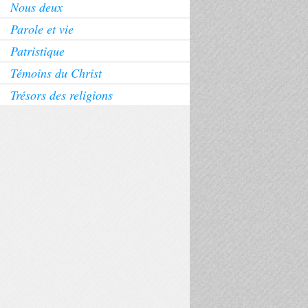
Nous deux
Parole et vie
Patristique
Témoins du Christ
Trésors des religions