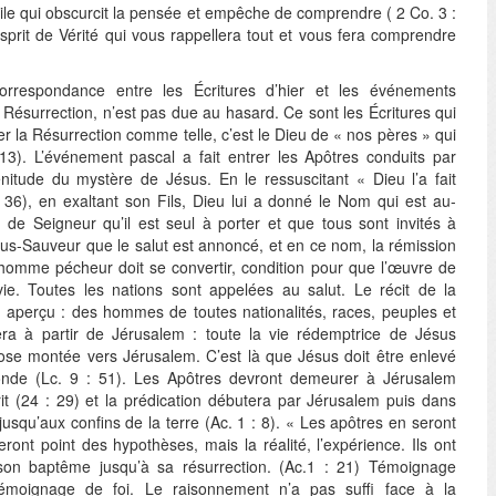
oile qui obscurcit la pensée et empêche de comprendre ( 2 Co. 3 :
sprit de Vérité qui vous rappellera tout et vous fera comprendre
 correspondance entre les Écritures d’hier et les événements
a Résurrection, n’est pas due au hasard. Ce sont les Écritures qui
er la Résurrection comme telle, c’est le Dieu de « nos pères » qui
13). L’événement pascal a fait entrer les Apôtres conduits par
lénitude du mystère de Jésus. En le ressuscitant « Dieu l’a fait
: 36), en exaltant son Fils, Dieu lui a donné le Nom qui est au-
de Seigneur qu’il est seul à porter et que tous sont invités à
us-Sauveur que le salut est annoncé, et en ce nom, la rémission
homme pécheur doit se convertir, condition pour que l’œuvre de
vie. Toutes les nations sont appelées au salut. Le récit de la
aperçu : des hommes de toutes nationalités, races, peuples et
sera à partir de Jérusalem : toute la vie rédemptrice de Jésus
iose montée vers Jérusalem. C’est là que Jésus doit être enlevé
nde (Lc. 9 : 51). Les Apôtres devront demeurer à Jérusalem
rit (24 : 29) et la prédication débutera par Jérusalem puis dans
jusqu’aux confins de la terre (Ac. 1 : 8). « Les apôtres en seront
eront point des hypothèses, mais la réalité, l’expérience. Ils ont
n baptême jusqu’à sa résurrection. (Ac.1 : 21) Témoignage
 témoignage de foi. Le raisonnement n’a pas suffi face à la