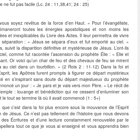
t ce ne fut pas facile (Lc. 24 : 11,38,41; 24 : 25)
ous soyez revêtus de la force d’en Haut. » Pour l’évangéliste,
 émaneront toutes les énergies apostoliques et non moins les
es et inexplicables du Livre des Actes. Il leur permettra de vivre
a séparation : « Jésus se sépara d’eux et fut emporté au ciel. »
 suivit la disparition définitive et mystérieuse de Jésus. L’ont-ils
ciel, comme fut racontée l’ascension du prophète Élie : « Elie et
ant. Or voici qu’un char de feu et des chevaux de feu se mirent
 au ciel dans un tourbillon. » (2 Rois 2 : 11-12) Dans la foi et
’Esprit, les Apôtres furent prompts à figurer ce départ mystérieux
lité en s’inspirant sans doute du départ majestueux du prophète
 annoncé un jour : « Je pars et je vais vers mon Père. » Le récit de
Temple : louange et bénédiction qui ne cessent d’enluminer son
Et le tout se termine là où il avait commencé (1 : 5+)
e que c’est dans la foi plus encore sous la mouvance de l’Esprit
on de Jésus. Ce n’est pas tellement de l’histoire que nous devons
e des Écritures et d’une lecture constamment renouvelée par le
appellera tout ce que je vous ai enseigné et vous apprendra bien