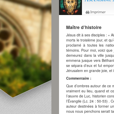
Imprimer
Maître d’histoire
Jésus dit à ses disciples : « Ain
morts le troisième jour, et q
proclamé à toutes les nati
témoins. Pour moi, voici que
demeurez dans la ville jusqu
emmena jusque vers Béthanie et
se sépara d’eux et fut emporté
Jérusalem en grande joie, et 
Commentaire :
Que d’ombres autour de ce mys
vraiment eu lieu, quand et c
l’œuvre de Luc, historien cons
l’Évangile (Lc. 24 : 50-53) 
auteur destinées à former un 
nous nous penchons serait t