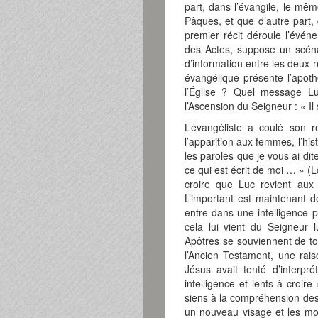
part, dans l’évangile, le mê
Pâques, et que d’autre part, 
premier récit déroule l’évén
des Actes, suppose un scéna
d’information entre les deux 
évangélique présente l’apot
l’Église ? Quel message Lu
l’Ascension du Seigneur : « Il
L’évangéliste a coulé son 
l’apparition aux femmes, l’his
les paroles que je vous ai di
ce qui est écrit de moi … » (L
croire que Luc revient aux 
L’important est maintenant d
entre dans une intelligence 
cela lui vient du Seigneur 
Apôtres se souviennent de to
l’Ancien Testament, une rai
Jésus avait tenté d’interpr
intelligence et lents à croire
siens à la compréhension des 
un nouveau visage et les mots