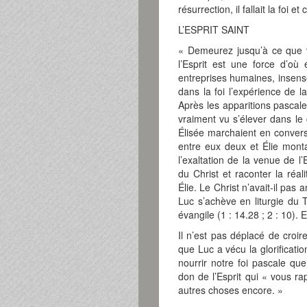
résurrection, il fallait la foi e
L’ESPRIT SAINT
« Demeurez jusqu’à ce que v
l’Esprit est une force d’où
entreprises humaines, insensé
dans la foi l’expérience de l
Après les apparitions pascales,
vraiment vu s’élever dans le 
Élisée marchaient en convers
entre eux deux et Élie monta
l’exaltation de la venue de l
du Christ et raconter la réa
Élie. Le Christ n’avait-il pas
Luc s’achève en liturgie du 
évangile (1 : 14.28 ; 2 : 10). 
Il n’est pas déplacé de croir
que Luc a vécu la glorificati
nourrir notre foi pascale qu
don de l’Esprit qui « vous r
autres choses encore. »