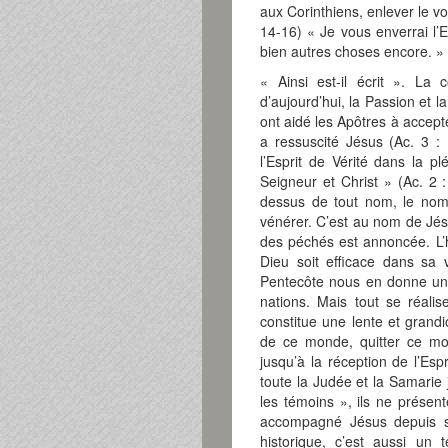
aux Corinthiens, enlever le v
14-16) « Je vous enverrai l’E
bien autres choses encore. »
« Ainsi est-il écrit ». La
d’aujourd’hui, la Passion et l
ont aidé les Apôtres à accept
a ressuscité Jésus (Ac. 3 : 
l’Esprit de Vérité dans la p
Seigneur et Christ » (Ac. 2 
dessus de tout nom, le nom 
vénérer. C’est au nom de Jés
des péchés est annoncée. L’
Dieu soit efficace dans sa 
Pentecôte nous en donne un 
nations. Mais tout se réali
constitue une lente et grand
de ce monde, quitter ce mo
jusqu’à la réception de l’Esp
toute la Judée et la Samarie 
les témoins », ils ne présent
accompagné Jésus depuis so
historique, c’est aussi un