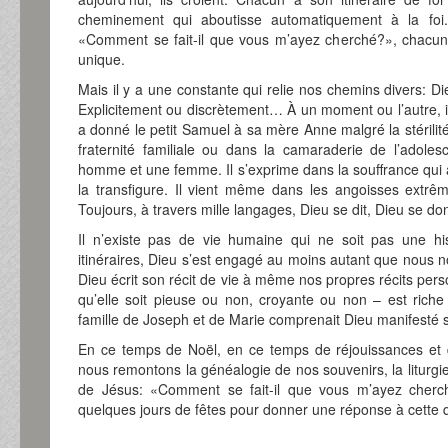
cheminement qui aboutisse automatiquement à la fo
«Comment se fait-il que vous m’ayez cherché?», chacun
unique.
Mais il y a une constante qui relie nos chemins divers: Die
Explicitement ou discrètement… À un moment ou l’autre, i
a donné le petit Samuel à sa mère Anne malgré la stérilit
fraternité familiale ou dans la camaraderie de l’adole
homme et une femme. Il s’exprime dans la souffrance qui a
la transfigure. Il vient même dans les angoisses extrême
Toujours, à travers mille langages, Dieu se dit, Dieu se don
Il n’existe pas de vie humaine qui ne soit pas une hi
itinéraires, Dieu s’est engagé au moins autant que no
Dieu écrit son récit de vie à même nos propres récits per
qu’elle soit pieuse ou non, croyante ou non – est ric
famille de Joseph et de Marie comprenait Dieu manifesté so
En ce temps de Noël, en ce temps de réjouissances et d
nous remontons la généalogie de nos souvenirs, la liturgi
de Jésus: «Comment se fait-il que vous m’ayez cherc
quelques jours de fêtes pour donner une réponse à cette 