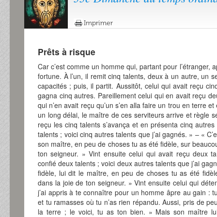
Imprimer
Prêts à risque
Car c’est comme un homme qui, partant pour l’étranger, ap
fortune. À l’un, il remit cinq talents, deux à un autre, un
capacités ; puis, il partit. Aussitôt, celui qui avait reçu ci
gagna cinq autres. Pareillement celui qui en avait reçu d
qui n’en avait reçu qu’un s’en alla faire un trou en terre et
un long délai, le maître de ces serviteurs arrive et règle 
reçu les cinq talents s’avança et en présenta cinq autres :
talents ; voici cinq autres talents que j’ai gagnés. » – « C’es
son maître, en peu de choses tu as été fidèle, sur beaucoup 
ton seigneur. » Vint ensuite celui qui avait reçu deux tal
confié deux talents ; voici deux autres talents que j’ai gagn
fidèle, lui dit le maître, en peu de choses tu as été fidèl
dans la joie de ton seigneur. » Vint ensuite celui qui détena
j’ai appris à te connaître pour un homme âpre au gain : 
et tu ramasses où tu n’as rien répandu. Aussi, pris de peur
la terre ; le voici, tu as ton bien. » Mais son maître l