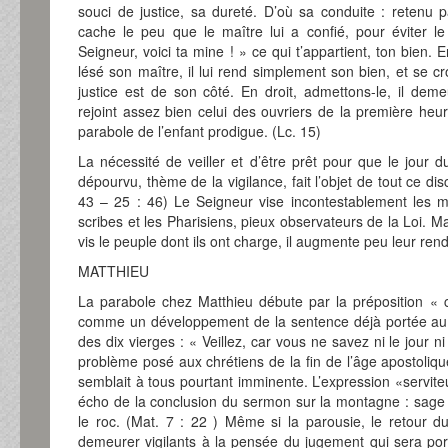
souci de justice, sa dureté. D’où sa conduite : retenu pa
cache le peu que le maître lui a confié, pour éviter l
Seigneur, voici ta mine ! » ce qui t’appartient, ton bien.
lésé son maître, il lui rend simplement son bien, et se cr
justice est de son côté. En droit, admettons-le, il dem
rejoint assez bien celui des ouvriers de la première heur
parabole de l’enfant prodigue. (Lc. 15)
La nécessité de veiller et d’être prêt pour que le jou
dépourvu, thème de la vigilance, fait l’objet de tout ce di
43 – 25 : 46) Le Seigneur vise incontestablement les m
scribes et les Pharisiens, pieux observateurs de la Loi. Ma
vis le peuple dont ils ont charge, il augmente peu leur rend
MATTHIEU
La parabole chez Matthieu débute par la préposition « ca
comme un développement de la sentence déjà portée au v
des dix vierges : « Veillez, car vous ne savez ni le jour n
problème posé aux chrétiens de la fin de l’âge apostolique
semblait à tous pourtant imminente. L’expression «servit
écho de la conclusion du sermon sur la montagne : sage 
le roc. (Mat. 7 : 22 ) Même si la parousie, le retour du
demeurer vigilants à la pensée du jugement qui sera port