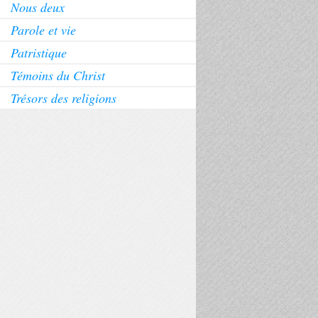
Nous deux
Parole et vie
Patristique
Témoins du Christ
Trésors des religions