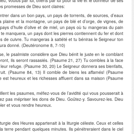
u, voulus par lui, offerts par lui pour la vie et le bonheur de ses
es promesses de Dieu sont claires:
entrer dans un bon pays, un pays de torrents, de sources, d’eaux
 la plaine et la montagne, un pays de blé et d’orge, de vignes, de
 pays d’huile d’olive et de miel, un pays où tu mangeras du pain
e te manquera, un pays dont les pierres contiennent du fer et dont
 de cuivre. Tu mangeras à satiété et tu béniras le Seigneur ton
’aura donné. (Deutéronome 8, 7-10)
e, le psalmiste considère que Dieu bénit le juste en le comblant
ont, ils seront rassasiés. (Psaume 21, 27) Tu combles à la face
 leur refuge. (Psaume 30, 20) Le Seigneur donnera ses bienfaits,
fruit. (Psaume 84, 13) Il comble de biens les affamés! (Psaume
ste est heureux et les richesses affluent dans sa maison (Psaume
llent les psaumes, méfiez-vous de l’avidité qui vous pousserait à
llez pas mépriser les dons de Dieu. Goûtez-y. Savourez-les. Dieu
ler et vous rendre heureux.
urgie des Heures appartenait à la liturgie céleste. Ceux et celles
 la terre pendant quelques minutes. Ils pénétreraient dans le ciel