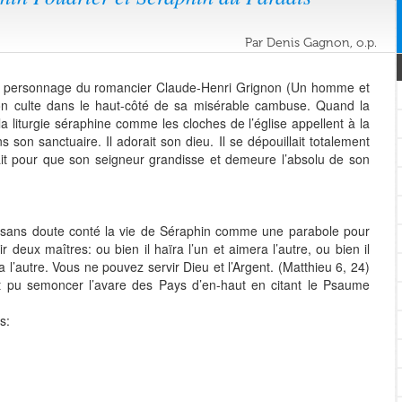
Par Denis Gagnon, o.p.
re personnage du romancier Claude-Henri Grignon (Un homme et
on culte dans le haut-côté de sa misérable cambuse. Quand la
 la liturgie séraphine comme les cloches de l’église appellent à la
s son sanctuaire. Il adorait son dieu. Il se dépouillait totalement
frait pour que son seigneur grandisse et demeure l’absolu de son
t sans doute conté la vie de Séraphin comme une parabole pour
ir deux maîtres: ou bien il haïra l’un et aimera l’autre, ou bien il
a l’autre. Vous ne pouvez servir Dieu et l’Argent. (Matthieu 6, 24)
it pu semoncer l’avare des Pays d’en-haut en citant le Psaume
s: