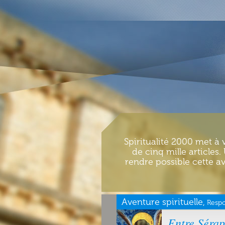
Spiritualité 2000 met à 
de cinq mille articles
rendre possible cette av
Aventure spirituelle,
Respo
Entre Sérap