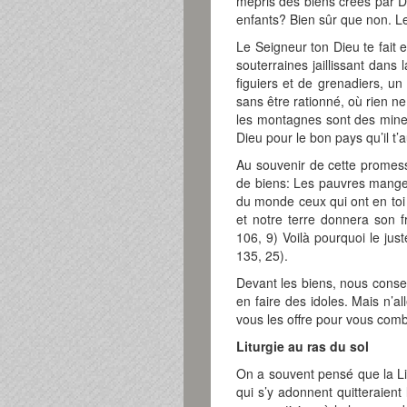
mépris des biens créés par Die
enfants? Bien sûr que non. L
Le Seigneur ton Dieu te fait 
souterraines jaillissant dans
figuiers et de grenadiers, un
sans être rationné, où rien n
les montagnes sont des mines
Dieu pour le bon pays qu’il t
Au souvenir de cette promess
de biens: Les pauvres manger
du monde ceux qui ont en toi
et notre terre donnera son 
106, 9) Voilà pourquoi le ju
135, 25).
Devant les biens, nous consei
en faire des idoles. Mais n’a
vous les offre pour vous comb
Liturgie au ras du sol
On a souvent pensé que la Lit
qui s’y adonnent quitteraient