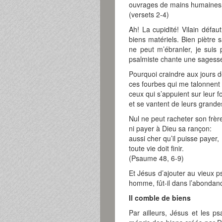
ouvrages de mains humaines
(versets 2-4)
Ah! La cupidité! Vilain défau
biens matériels. Bien piètre sa
ne peut m’ébranler, je suis
psalmiste chante une sagesse 
Pourquoi craindre aux jours 
ces fourbes qui me talonnent 
ceux qui s’appuient sur leur f
et se vantent de leurs grande
Nul ne peut racheter son frèr
ni payer à Dieu sa rançon:
aussi cher qu’il puisse payer,
toute vie doit finir.
(Psaume 48, 6-9)
Et Jésus d’ajouter au vieux p
homme, fût-il dans l’abondan
Il comble de biens
Par ailleurs, Jésus et les ps