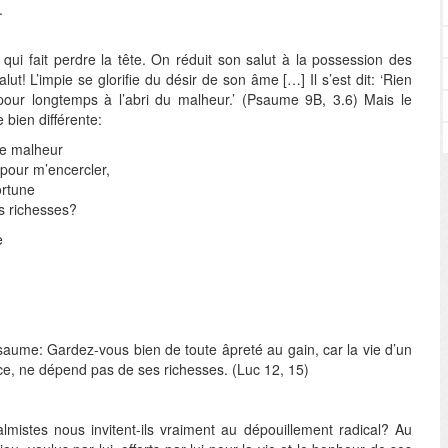
.
t qui fait perdre la tête. On réduit son salut à la possession des
lut! L’impie se glorifie du désir de son âme […] Il s’est dit: ‘Rien
 pour longtemps à l’abri du malheur.’ (Psaume 9B, 3.6) Mais le
bien différente:
de malheur
pour m’encercler,
ortune
s richesses?
e
saume: Gardez-vous bien de toute âpreté au gain, car la vie d’un
ce, ne dépend pas de ses richesses. (Luc 12, 15)
almistes nous invitent-ils vraiment au dépouillement radical? Au