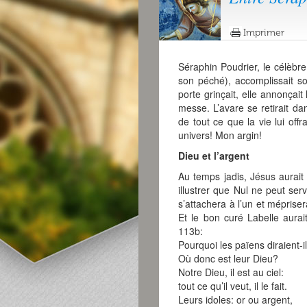
Imprimer
Séraphin Poudrier, le célèb
son péché), accomplissait s
porte grinçait, elle annonçait
messe. L’avare se retirait dan
de tout ce que la vie lui of
univers! Mon argin!
Dieu et l’argent
Au temps jadis, Jésus aurai
illustrer que Nul ne peut serv
s’attachera à l’un et mépriser
Et le bon curé Labelle aura
113b:
Pourquoi les païens diraient-il
Où donc est leur Dieu?
Notre Dieu, il est au ciel:
tout ce qu’il veut, il le fait.
Leurs idoles: or ou argent,