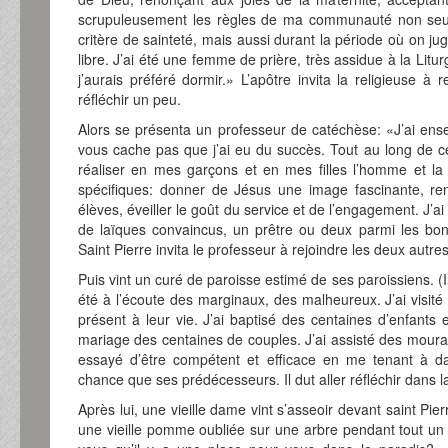
scrupuleusement les règles de ma communauté non seul
critère de sainteté, mais aussi durant la période où on jug
libre. J’ai été une femme de prière, très assidue à la Li
j’aurais préféré dormir.» L’apôtre invita la religieuse à
réfléchir un peu.
Alors se présenta un professeur de catéchèse: «J’ai ens
vous cache pas que j’ai eu du succès. Tout au long de ces
réaliser en mes garçons et en mes filles l’homme et la
spécifiques: donner de Jésus une image fascinante, r
élèves, éveiller le goût du service et de l’engagement. J’a
de laïques convaincus, un prêtre ou deux parmi les bon
Saint Pierre invita le professeur à rejoindre les deux autres
Puis vint un curé de paroisse estimé de ses paroissiens. (Il
été à l’écoute des marginaux, des malheureux. J’ai visité
présent à leur vie. J’ai baptisé des centaines d’enfants 
mariage des centaines de couples. J’ai assisté des mourant
essayé d’être compétent et efficace en me tenant à da
chance que ses prédécesseurs. Il dut aller réfléchir dans la
Après lui, une vieille dame vint s’asseoir devant saint P
une vieille pomme oubliée sur une arbre pendant tout un 