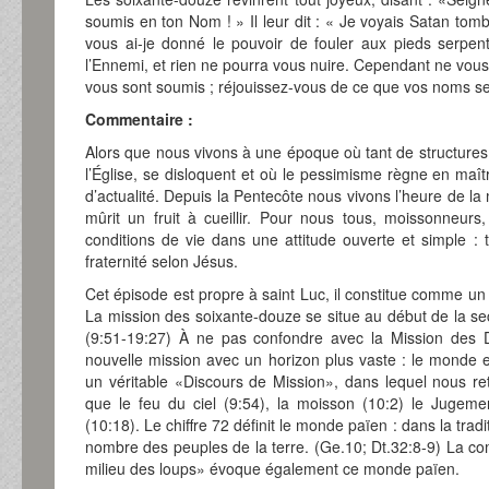
soumis en ton Nom ! » Il leur dit : « Je voyais Satan tomb
vous ai-je donné le pouvoir de fouler aux pieds serpen
l’Ennemi, et rien ne pourra vous nuire. Cependant ne vous
vous sont soumis ; réjouissez-vous de ce que vos noms se t
Commentaire :
Alors que nous vivons à une époque où tant de structures
l’Église, se disloquent et où le pessimisme règne en maî
d’actualité. Depuis la Pentecôte nous vivons l’heure de la
mûrit un fruit à cueillir. Pour nous tous, moissonneurs,
conditions de vie dans une attitude ouverte et simple : tr
fraternité selon Jésus.
Cet épisode est propre à saint Luc, il constitue comme u
La mission des soixante-douze se situe au début de la se
(9:51-19:27) À ne pas confondre avec la Mission des Do
nouvelle mission avec un horizon plus vaste : le monde en
un véritable «Discours de Mission», dans lequel nous re
que le feu du ciel (9:54), la moisson (10:2) le Jugeme
(10:18). Le chiffre 72 définit le monde païen : dans la tradi
nombre des peuples de la terre. (Ge.10; Dt.32:8-9) La
milieu des loups» évoque également ce monde païen.