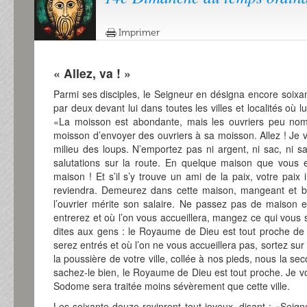
Imprimer
« Allez, va ! »
Parmi ses disciples, le Seigneur en désigna encore soixa
par deux devant lui dans toutes les villes et localités où lu
«La moisson est abondante, mais les ouvriers peu nomb
moisson d’envoyer des ouvriers à sa moisson. Allez ! J
milieu des loups. N’emportez pas ni argent, ni sac, ni s
salutations sur la route. En quelque maison que vous en
maison ! Et s’il s’y trouve un ami de la paix, votre paix i
reviendra. Demeurez dans cette maison, mangeant et bu
l’ouvrier mérite son salaire. Ne passez pas de maison 
entrerez et où l’on vous accueillera, mangez ce qui vous 
dites aux gens : le Royaume de Dieu est tout proche de 
serez entrés et où l’on ne vous accueillera pas, sortez sur
la poussière de votre ville, collée à nos pieds, nous la se
sachez-le bien, le Royaume de Dieu est tout proche. Je vo
Sodome sera traitée moins sévèrement que cette ville.
Les soixante-douze revinrent tout joyeux, disant : «Sei