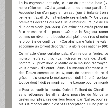
La lexicographie terminée, le texte du prophète Isaïe (66
notre réflexion : «Qui a jamais entendu chose pareille 
Accouche-t-on d’un pays en un seul jour ? Enfante-t-on u
peine en travail, Sion ait enfanté ses enfants ?» Ce pas
premières décades qui ont suivi le retour du Peuple de D
d’un demi siècle (587-538). Cet afflux des exilés prend u
à la naissance d’un peuple. «Quand le Seigneur ramena
comme en rêve, notre bouche était pleine de rires et notre 
le prophète de continuer : «Car ainsi parle Yahvé, je vais
et comme un torrent débordant, la gloire des nations» (66:
Ce miracle d’une certaine paix, d’un retour à l’ordre, pe
moissonneurs sont là. «La moisson est grande, disait 
nombreux ; priez donc le Maître de la moisson d’envoyer d
vous envoie» d’ajouter Jésus. La mission s’adresse à tou
des Douze comme en 9:1-6, mais de soixante-douze di
grâce, mais encore le moissonneur doit-il être là, porteur
tout ce dont il doit se munir comme bagage pour ce mond
« Pour convertir le monde, écrivait Teilhard de Chardin, 
sans réticences, les dimensions nouvelles du Monde au
gestes multipliés, ces derniers temps, par l’Église, pour 
Mais la réconciliation n’est pas l’acceptation. D’une part, 