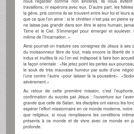
nous regarder comme non sincères, ils nous évitent
travaillons, ni espérons avec eux. D’autre part, les fidèle
la gêne, pris comme ils se trouvent entre leur foi et leurs a
que ce que l’on aime : si le chrétien n’est pas en pleine s
ne laisse pas grandir dans son être le sens humain, jamais
Terre et le Ciel. S’immerger pour émerger et soulever. Pa
même de l’Incarnation. »
Ainsi pourrait-on traduire ces consignes de Jésus à ses d
du moissonneur libre de tout, mais encore la liberté de
indus et inutiles là où l’on est indisposé à faire bon accuei
la façon orientale : «Ne jetez point les perles aux pourceaux
le souk de très mauvaise humeur par suite d’une négoci
l’une contre l’autre «pour laisser là la poussière». «So
sévèrement.»
Au retour de cette première mission, c’est l’euphorie
confirmation du succès par Jésus : l’ouverture sur l’ave
grande que celle de Satan, les disciples ont vaincu les for
espérer l’effort missionnaire en ce monde moderne, notre 
que religieux, si nous remplissons les conditions même
présents à ce monde et de vivre avec ce monde en par
profonde.