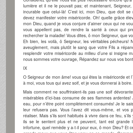
lumière et il ne le pouvait pas; et maintenant, Seigneur,
incurable que celui-là! C’est ici, mon Dieu, que doit se
devez manifester votre miséricorde. Oh! quelle grâce éle
mon Dieu, quand je vous conjure d’aimer ceux qui ne vous
vous appellent pas, de rendre la santé à ceux qui pre
rechercher la maladie! Vous dites, ô mon Seigneur, que v
Eh bien, les voilà, ô Seigneur, les véritables pécheurs!
aveuglement, mais plutôt le sang que votre Fils a rép
resplendir votre miséricorde au milieu d’une si insigne m
nous sommes votre ouvrage, Répandez sur nous vos bonté
IX
O Seigneur de mon âme! vous qui êtes la miséricorde et l
à moi, vous tous qui avez soif, et je vous donnerai à boire.
Mais comment ne souffriraient-ils pas une soif dévorant
misérables d’ici-bas consume de ses flammes ardentes! Ah
eau, pour n’être point complètement consumés! Je le sais
leur refusera pas. Vous l’avez dit vous-même, et vos
réaliser. Mais s’ils sont habitués à vivre dans ce feu, s’ils
ils se le sentent plus et ne peuvent, tant est grande le
infortune, quel remède y a-t-il pour eux, ô mon Dieu? Et 