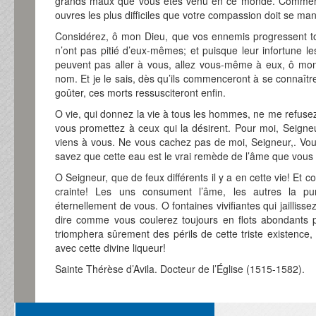
grands maux que vous êtes venu en ce monde. Commenc
ouvres les plus difficiles que votre compassion doit se mani
Considérez, ô mon Dieu, que vos ennemis progressent tou
n’ont pas pitié d’eux-mêmes; et puisque leur infortune le
peuvent pas aller à vous, allez vous-même à eux, ô mo
nom. Et je le sais, dès qu’ils commenceront à se connaît
goûter, ces morts ressusciteront enfin.
O vie, qui donnez la vie à tous les hommes, ne me refusez
vous promettez à ceux qui la désirent. Pour moi, Seigneur
viens à vous. Ne vous cachez pas de moi, Seigneur,. Vo
savez que cette eau est le vrai remède de l’âme que vous
O Seigneur, que de feux différents il y a en cette vie! Et 
crainte! Les uns consument l’âme, les autres la purif
éternellement de vous. O fontaines vivifiantes qui jailliss
dire comme vous coulerez toujours en flots abondants 
triomphera sûrement des périls de cette triste existence,
avec cette divine liqueur!
Sainte Thérèse d’Avila. Docteur de l’Église (1515-1582).