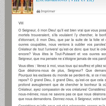
Imprimer
VIII
O Seigneur, ô mon Dieu! qu’il est bien vrai que vous poss
mortels trouveraient, s’ils voulaient l’y chercher, le bo
d’étonnant, ô mon Dieu, que par la suite de la folie et 
ouvres coupables, nous venions à oublier vos parol
Créateur de tout l’univers! qu’est-ce donc que tout le cré
encore? Vous êtes le Tout-Puissant et vos ouvres son
Seigneur, que ma pensée ne s’éloigne jamais de vos parol
Vous dites : Venez à moi, vous tous qui souffrez et pliez s
Que désirons-nous de plus, Seigneur? Que deman
Pourquoi les esclaves du monde se perdent-ils, si ce n’es
repos? O grand Dieu, ô grand Dieu, qu’est-ce que cela si
profond aveuglement que de chercher le bonheur là où 
Créateur, ayez compassion de vos créatures! Considére
nous-mêmes; nous ne savons pas ce que nous désirons e
que nous demandons. Donnez-nous, ô Seigneur, votre lum
Considérez qu’elle nous est plus nécessaire encore qu’à l’