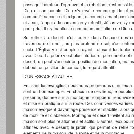
passage libérateur, l’épreuve et la rébellion; c’est aussi 
Dieu et son peuple. Dieu s’y révèle comme guide et pro
comme Dieu caché et exigeant, et comme amant passionné
et Jean, l’appel à la conversion y retentit; Jésus va s’y r
pour prier. Il s’y manifeste comme un ami intime de Dieu 
Se retirer au désert, c’est entrer dans l’espace des co
traversée de la nuit, au plus profond de soi, c’est enten
choix. L’Église y est peuple croyant, refusant les idoles
avec Dieu. La prière y est plus intérieure, personnelle et s
désert, on peut s’asseoir en position de méditation, mains 
debout, en position de combat, le regard attentif.
D’UN ESPACE À L’AUTRE
En lisant les évangiles, nous nous promenons d’un lieu à l
sont un bon exemple. En chacun de ces lieux, le peuple de
présente, donnée sur la montagne, rompue et renouvelée
et mise en pratique sur la route. Des connivences variées 
maison évoquent davantage présence et stabilité, alors q
de mobilité et d’absence. Montagne et désert invitent au re
maison sont plus relationnels et actifs. D’autres lieux pourr
affinités avec le désert; le jardin, qui permet de relire to
éléments de la maison, de la route et de la montagne.