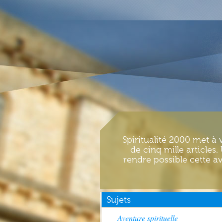
Spiritualité 2000 met à 
de cinq mille articles
rendre possible cette av
Sujets
Aventure spirituelle