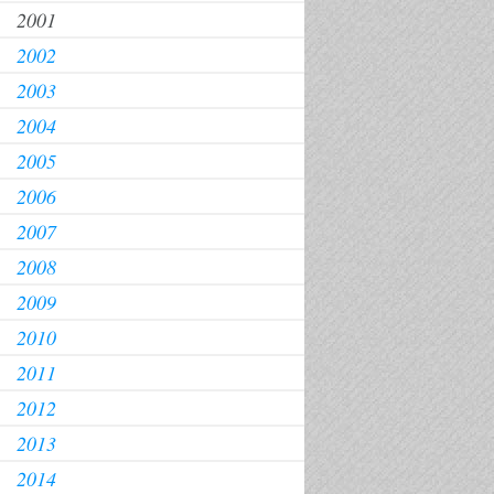
2001
2002
2003
2004
2005
2006
2007
2008
2009
2010
2011
2012
2013
2014