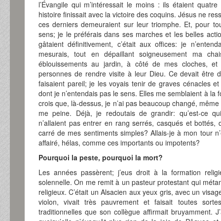
l’Évangile qui m’intéressait le moins : ils étaient quat
histoire finissait avec la victoire des coquins. Jésus ne r
ces derniers demeuraient sur leur triomphe. Et, pour tou
sens; je le préférais dans ses marches et les belles act
gâtaient définitivement, c’était aux offices: je n’enten
mesurais, tout en dépaillant soigneusement ma chai
éblouissements au jardin, à côté de mes cloches, et 
personnes de rendre visite à leur Dieu. Ce devait être de
faisaient pareil; je les voyais tenir de graves cénacles e
dont je n’entendais pas le sens. Elles me semblaient à la foi
crois que, là-dessus, je n’ai pas beaucoup changé, même si
me peine. Déjà, je redoutais de grandir: qu’est-ce qu
n’allaient pas entrer en rang serrés, casqués et bottés, d
carré de mes sentiments simples? Allais-je à mon tour n’
affairé, hélas, comme ces importants ou impotents?
Pourquoi la peste, pourquoi la mort?
Les années passèrent; j’eus droit à la formation reli
solennelle. On me remit à un pasteur protestant qui mé
religieux. C’était un Alsacien aux yeux gris, avec un visage
violon, vivait très pauvrement et faisait toutes sort
traditionnelles que son collègue affirmait bruyamment. J