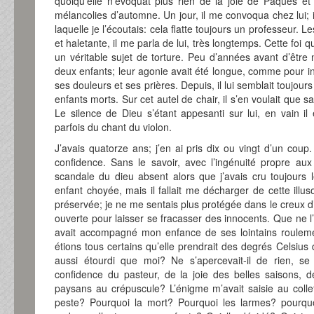
quoiqu’elle n’évoquât plus rien de la joie de Pâques et 
mélancolies d’automne. Un jour, il me convoqua chez lui; i
laquelle je l’écoutais: cela flatte toujours un professeur. L
et haletante, il me parla de lui, très longtemps. Cette foi qu
un véritable sujet de torture. Peu d’années avant d’être
deux enfants; leur agonie avait été longue, comme pour in
ses douleurs et ses prières. Depuis, il lui semblait toujou
enfants morts. Sur cet autel de chair, il s’en voulait que s
Le silence de Dieu s’étant appesanti sur lui, en vain il
parfois du chant du violon.
J’avais quatorze ans; j’en ai pris dix ou vingt d’un cou
confidence. Sans le savoir, avec l’ingénuité propre aux 
scandale du dieu absent alors que j’avais cru toujours l
enfant choyée, mais il fallait me décharger de cette illu
préservée; je ne me sentais plus protégée dans le creux d
ouverte pour laisser se fracasser des innocents. Que ne l
avait accompagné mon enfance de ses lointains roulement
étions tous certains qu’elle prendrait des degrés Celsius
aussi étourdi que moi? Ne s’apercevait-il de rien, se
confidence du pasteur, de la joie des belles saisons, 
paysans au crépuscule? L’énigme m’avait saisie au collet
peste? Pourquoi la mort? Pourquoi les larmes? pourqu