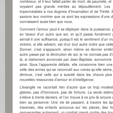
nombreux, et il leur fallait parler de mort, de pauvreté, e
voyaient pas grands mérites au dépouillement. Les 
imperméables à nos dogmes d’Incarnation et de Trinité. I
savions leur montrer que ce sont les expressions d’une d
connaissent aussi bien que nous.
Comment l’amour peut-il se déployer dans la puissance, pu
en faveur d’un autre que soi, et qu’il passe forcémen
serrait-il une suffisance, puisqu’il est le sentiment d’un
victoire, si elle advient, est d’un tout autre ordre que celle
Donner, c’est s’appauvrir, sinon même se donner entiè
autre passe par la diminution de soi. je ne connais pas d
là, si clairement annoncée par Jean-Baptiste, surnommé le 
ainsi. Sous l’apparente défaite, elle consomme bien une v
celle des armes qui se reconnaît aux ruines qu’elle sème, e
diminue, c’est celle qui a suscité dans les chours plus
nouvelles ressources d’amour et d’intelligence.
L’évangile ne racontait rien d’autre que ce trop mod
glaives, pas d’honneurs, pas de fortune. La seule estima
s’élève à trente deniers, et l’on trouve à ce prix-là encor
bien sa personne. Une vie de passant, à travers les âp
traversés, des enfants accourus sur les places, des foul
goguenardes autrement, un combat mené contre des troup