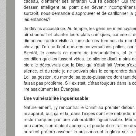
cadeau, d’enterrer ses enfants? Qui l’a décidé? Qui t
dessein intelligent au point d’en devenir incompréhen
surcroît, nous demande d’approuver et de carillonner la g
les enfances?
Je devins accusatrice. Au temple, les gens ne m’ennuyaien
air si benoît et chanter leurs plats cantiques, comme si d
dimanche rendre visite à l’une de ces femmes du monde
chez qui l’on ne tient que des conversations polies, car 
Bientôt, je cessais ce genre de fréquentations, et je 
condition qu’elles fussent vides. Le silence disait moins de
bien: je découvrais que le Dieu qui s’était fait Verbe s’ex
silence, et du reste je ne pouvais plus le comprendre dan
Loi, sa gestion, du monde, sa toute-puissance dont tant de 
faisait pas problème. S’il existait, c’était toujours dans l
lire assidûment les Évangiles.
Une vulnérabilité inguérissable
Naturellement, j’y rencontrai le Christ au premier détour.
m’apparut, qui, çà et là, dans l’excès dont elle déborde, m
reste marquée par une vulnérabilité inguérissable. Même 
peu après, s’en étaient aperçus; et pourtant ce trait ne devai
auraient préféré asséner la puissance et la gloire sur la t