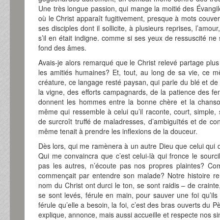
Une très longue passion, qui mange la moitié des Évangile
où le Christ apparaît fugitivement, presque à mots couve
ses disciples dont il sollicite, à plusieurs reprises, l’amo
s’il en était indigne. comme si ses yeux de ressuscité ne 
fond des âmes.
Avais-je alors remarqué que le Christ relevé partage plus
les amitiés humaines? Et, tout, au long de sa vie, ce m
créature, ce langage resté paysan, qui parle du blé et de 
la vigne, des efforts campagnards, de la patience des 
donnent les hommes entre la bonne chère et la chanson 
même qui ressemble à celui qu’il raconte, court, simple,
de surcroît truffé de maladresses, d’ambiguïtés et de cont
même tenait à prendre les inflexions de la douceur.
Dès lors, qui me ramènera à un autre Dieu que celui qui
Qui me convaincra que c’est celui-là qui fronce le sourci
pas les autres, n’écoute pas nos propres plaintes? Comm
commençait par entendre son malade? Notre histoire rel
nom du Christ ont durci le ton, se sont raidis – de crainte, 
se sont levés, férule en main, pour sauver une foi qu’ils 
férule qu’elle a besoin, la foi, c’est des bras ouverts du 
explique, annonce, mais aussi accueille et respecte nos sin